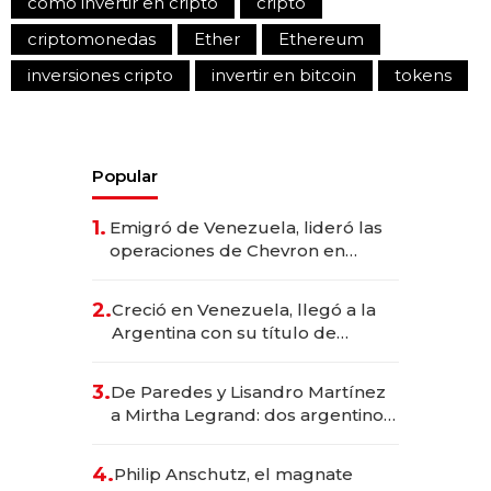
cómo invertir en cripto
cripto
criptomonedas
Ether
Ethereum
inversiones cripto
invertir en bitcoin
tokens
Popular
1.
Emigró de Venezuela, lideró las
operaciones de Chevron en
EE.UU. y hoy es la única mujer
CEO en Vaca Muerta
2.
Creció en Venezuela, llegó a la
Argentina con su título de
abogado y construyó un imperio
gastronómico que revoluciona
3.
De Paredes y Lisandro Martínez
las marcas "fast premium"
a Mirtha Legrand: dos argentinos
impulsan el negocio del wellness
deportivo y el cuidado corporal
4.
Philip Anschutz, el magnate