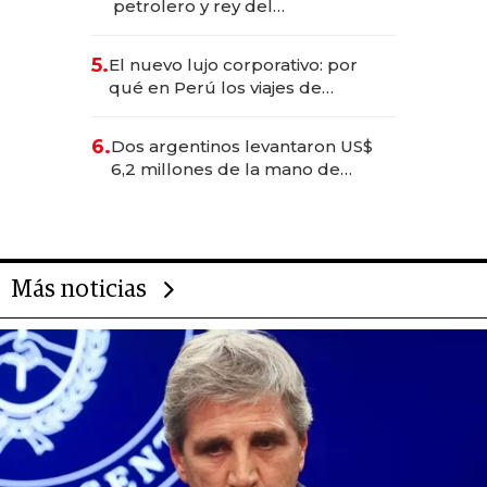
petrolero y rey del
entretenimiento que va por la
licitación de Tecnópolis junto a
5.
El nuevo lujo corporativo: por
Fénix
qué en Perú los viajes de
negocios dejan de ser reuniones
para convertirse en experiencias
6.
Dos argentinos levantaron US$
transformadoras
6,2 millones de la mano de
Rauch, Englebienne y Woloski
Más noticias