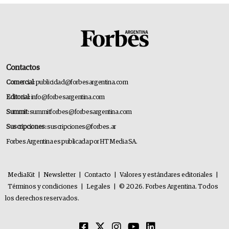
Contactos
Comercial:
publicidad@forbesargentina.com
Editorial:
info@forbesargentina.com
Summit:
summitforbes@forbesargentina.com
Suscripciones:
suscripciones@forbes.ar
Forbes Argentina es publicada por HT Media SA.
MediaKit
|
Newsletter
|
Contacto
|
Valores y estándares editoriales
|
Términos y condiciones
|
Legales
|
© 2026. Forbes Argentina. Todos
los derechos reservados.