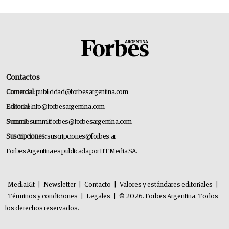
Contactos
Comercial:
publicidad@forbesargentina.com
Editorial:
info@forbesargentina.com
Summit:
summitforbes@forbesargentina.com
Suscripciones:
suscripciones@forbes.ar
Forbes Argentina es publicada por HT Media SA.
MediaKit
|
Newsletter
|
Contacto
|
Valores y estándares editoriales
|
Términos y condiciones
|
Legales
|
© 2026. Forbes Argentina. Todos
los derechos reservados.