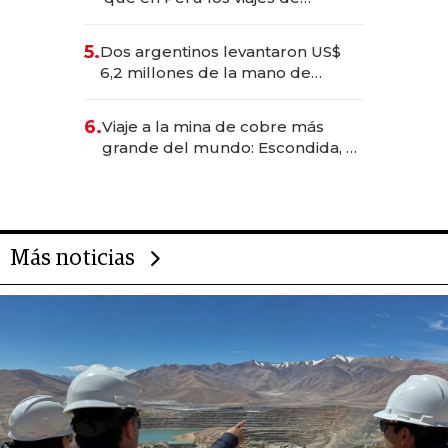
negocios dejan de ser reuniones
para convertirse en experiencias
5.
Dos argentinos levantaron US$
transformadoras
6,2 millones de la mano de
Rauch, Englebienne y Woloski
6.
Viaje a la mina de cobre más
grande del mundo: Escondida, el
gigante chileno que exporta US$
14.000 millones anuales
Más noticias