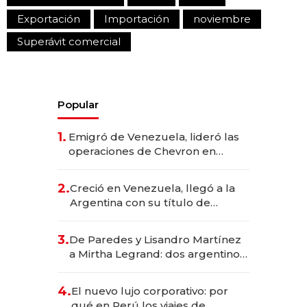
Exportación
Importación
noviembre
Superávit comercial
Popular
1.
Emigró de Venezuela, lideró las
operaciones de Chevron en
EE.UU. y hoy es la única mujer
CEO en Vaca Muerta
2.
Creció en Venezuela, llegó a la
Argentina con su título de
abogado y construyó un imperio
gastronómico que revoluciona
3.
De Paredes y Lisandro Martínez
las marcas "fast premium"
a Mirtha Legrand: dos argentinos
impulsan el negocio del wellness
deportivo y el cuidado corporal
4.
El nuevo lujo corporativo: por
qué en Perú los viajes de