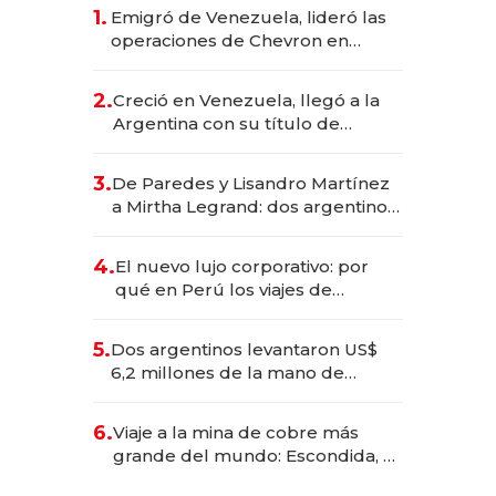
1.
Emigró de Venezuela, lideró las
operaciones de Chevron en
EE.UU. y hoy es la única mujer
CEO en Vaca Muerta
2.
Creció en Venezuela, llegó a la
Argentina con su título de
abogado y construyó un imperio
gastronómico que revoluciona
3.
De Paredes y Lisandro Martínez
las marcas "fast premium"
a Mirtha Legrand: dos argentinos
impulsan el negocio del wellness
deportivo y el cuidado corporal
4.
El nuevo lujo corporativo: por
qué en Perú los viajes de
negocios dejan de ser reuniones
para convertirse en experiencias
5.
Dos argentinos levantaron US$
transformadoras
6,2 millones de la mano de
Rauch, Englebienne y Woloski
6.
Viaje a la mina de cobre más
grande del mundo: Escondida, el
gigante chileno que exporta US$