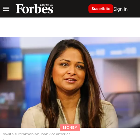
Sign In
Suscribite
MONEY
savita subramanian, bank of america
.