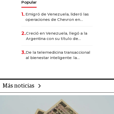
Popular
1.
Emigró de Venezuela, lideró las
operaciones de Chevron en
EE.UU. y hoy es la única mujer
CEO en Vaca Muerta
2.
Creció en Venezuela, llegó a la
Argentina con su título de
abogado y construyó un imperio
gastronómico que revoluciona
3.
De la telemedicina transaccional
las marcas "fast premium"
al bienestar inteligente: la
evolución de doc24 para
transformar a las organizaciones
Más noticias