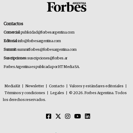
Contactos
Comercial:
publicidad@forbesargentina.com
Editorial:
info@forbesargentina.com
Summit:
summitforbes@forbesargentina.com
Suscripciones:
suscripciones@forbes.ar
Forbes Argentina es publicada por HT Media SA.
MediaKit
|
Newsletter
|
Contacto
|
Valores y estándares editoriales
|
Términos y condiciones
|
Legales
|
© 2026. Forbes Argentina. Todos
los derechos reservados.