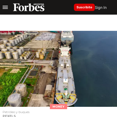
Sign In
Suscribite
MONEY
Petróleo y buques
PEXELS