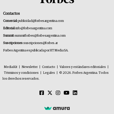
Contactos
Comercial:
publicidad@forbesargentina.com
Editorial:
info@forbesargentina.com
Summit:
summitforbes@forbesargentina.com
Suscripciones:
suscripciones@forbes.ar
Forbes Argentina es publicada por HT Media SA.
MediaKit
|
Newsletter
|
Contacto
|
Valores y estándares editoriales
|
Términos y condiciones
|
Legales
|
© 2026. Forbes Argentina. Todos
los derechos reservados.