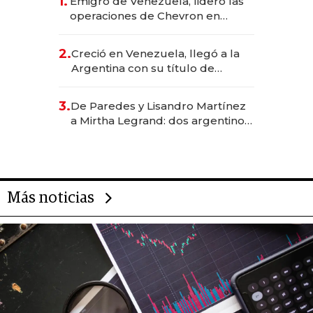
1.
Emigró de Venezuela, lideró las
operaciones de Chevron en
EE.UU. y hoy es la única mujer
CEO en Vaca Muerta
2.
Creció en Venezuela, llegó a la
Argentina con su título de
abogado y construyó un imperio
gastronómico que revoluciona
3.
De Paredes y Lisandro Martínez
las marcas "fast premium"
a Mirtha Legrand: dos argentinos
impulsan el negocio del wellness
deportivo y el cuidado corporal
Más noticias