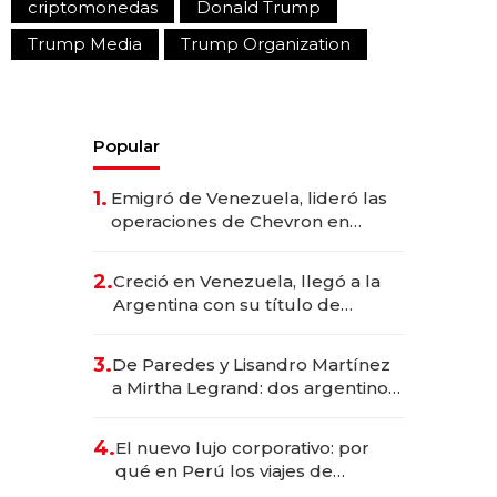
criptomonedas
Donald Trump
Trump Media
Trump Organization
Popular
1.
Emigró de Venezuela, lideró las
operaciones de Chevron en
EE.UU. y hoy es la única mujer
CEO en Vaca Muerta
2.
Creció en Venezuela, llegó a la
Argentina con su título de
abogado y construyó un imperio
gastronómico que revoluciona
3.
De Paredes y Lisandro Martínez
las marcas "fast premium"
a Mirtha Legrand: dos argentinos
impulsan el negocio del wellness
deportivo y el cuidado corporal
4.
El nuevo lujo corporativo: por
qué en Perú los viajes de
negocios dejan de ser reuniones