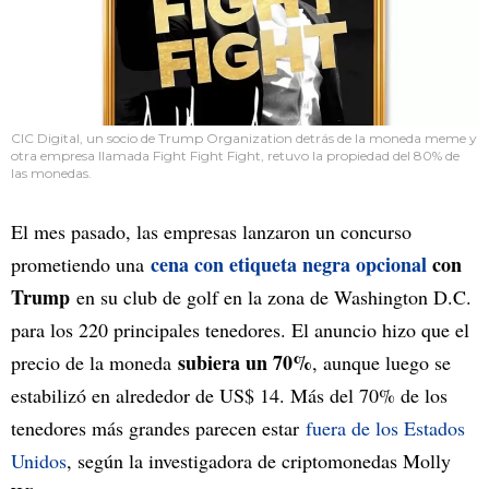
CIC Digital, un socio de Trump Organization detrás de la moneda meme y
otra empresa llamada Fight Fight Fight, retuvo la propiedad del 80% de
las monedas.
El mes pasado, las empresas lanzaron un concurso
cena con etiqueta negra opcional
con
prometiendo una
Trump
en su club de golf en la zona de Washington D.C.
para los 220 principales tenedores. El anuncio hizo que el
subiera un 70%
precio de la moneda
, aunque luego se
estabilizó en alrededor de US$ 14. Más del 70% de los
tenedores más grandes parecen estar
fuera de los Estados
Unidos
, según la investigadora de criptomonedas Molly