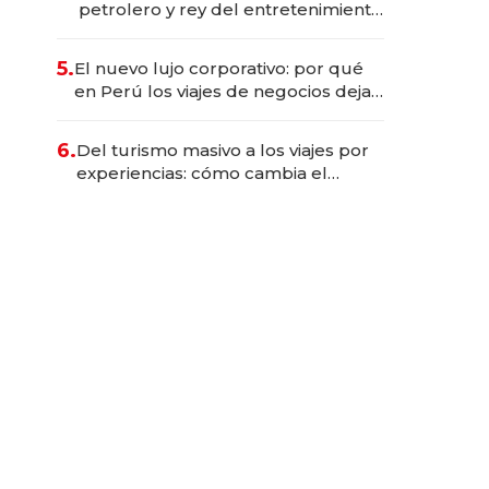
petrolero y rey del entretenimiento
que va por la licitación de
Tecnópolis junto a Fénix
5.
El nuevo lujo corporativo: por qué
en Perú los viajes de negocios dejan
de ser reuniones para convertirse
en experiencias transformadoras
6.
Del turismo masivo a los viajes por
experiencias: cómo cambia el
negocio de la asistencia al viajero