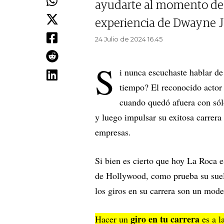
ayudarte al momento de h
experiencia de Dwayne J
24 Julio de 2024 16.45
S
i nunca escuchaste hablar d
tiempo? El reconocido actor
cuando quedó afuera con sólo 
y luego impulsar su exitosa carrera 
empresas.
Si bien es cierto que hoy La Roca e
de Hollywood, como prueba su sueld
los giros en su carrera son un mode
giro en tu carrera
Hacer un
es a 