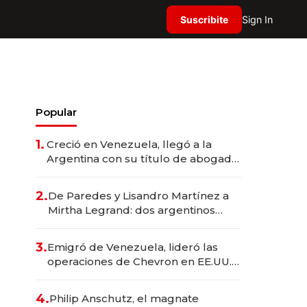
Suscribite
Sign In
Popular
1.
Creció en Venezuela, llegó a la
Argentina con su título de abogado
y construyó un imperio
gastronómico que revoluciona las
2.
De Paredes y Lisandro Martínez a
marcas "fast premium"
Mirtha Legrand: dos argentinos
impulsan el negocio del wellness
deportivo y el cuidado corporal
3.
Emigró de Venezuela, lideró las
operaciones de Chevron en EE.UU. y
hoy es la única mujer CEO en Vaca
Muerta
4.
Philip Anschutz, el magnate