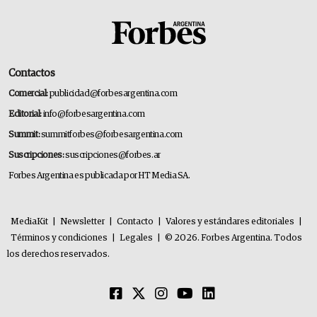
Contactos
Comercial:
publicidad@forbesargentina.com
Editorial:
info@forbesargentina.com
Summit:
summitforbes@forbesargentina.com
Suscripciones:
suscripciones@forbes.ar
Forbes Argentina es publicada por HT Media SA.
MediaKit
|
Newsletter
|
Contacto
|
Valores y estándares editoriales
|
Términos y condiciones
|
Legales
|
© 2026. Forbes Argentina. Todos
los derechos reservados.