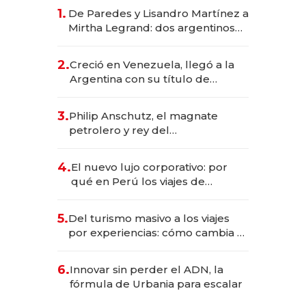
1.
De Paredes y Lisandro Martínez a
Mirtha Legrand: dos argentinos
impulsan el negocio del wellness
deportivo y el cuidado corporal
2.
Creció en Venezuela, llegó a la
Argentina con su título de
abogado y construyó un imperio
gastronómico que revoluciona
3.
Philip Anschutz, el magnate
las marcas "fast premium"
petrolero y rey del
entretenimiento que va por la
licitación de Tecnópolis junto a
4.
El nuevo lujo corporativo: por
Fénix
qué en Perú los viajes de
negocios dejan de ser reuniones
para convertirse en experiencias
5.
Del turismo masivo a los viajes
transformadoras
por experiencias: cómo cambia el
negocio de la asistencia al viajero
6.
Innovar sin perder el ADN, la
fórmula de Urbania para escalar