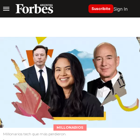
Sign In
Suscribite
MILLONARIOS
Millonarios tech que más perdieron.
.