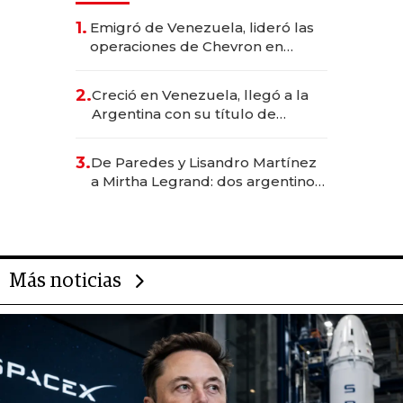
1.
Emigró de Venezuela, lideró las
operaciones de Chevron en
EE.UU. y hoy es la única mujer
CEO en Vaca Muerta
2.
Creció en Venezuela, llegó a la
Argentina con su título de
abogado y construyó un imperio
gastronómico que revoluciona
3.
De Paredes y Lisandro Martínez
las marcas "fast premium"
a Mirtha Legrand: dos argentinos
impulsan el negocio del wellness
deportivo y el cuidado corporal
Más noticias