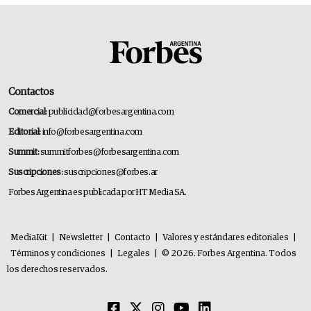
Contactos
Comercial:
publicidad@forbesargentina.com
Editorial:
info@forbesargentina.com
Summit:
summitforbes@forbesargentina.com
Suscripciones:
suscripciones@forbes.ar
Forbes Argentina es publicada por HT Media SA.
MediaKit
|
Newsletter
|
Contacto
|
Valores y estándares editoriales
|
Términos y condiciones
|
Legales
|
© 2026. Forbes Argentina. Todos
los derechos reservados.