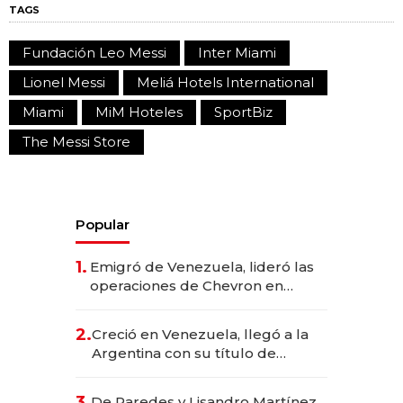
TAGS
Fundación Leo Messi
Inter Miami
Lionel Messi
Meliá Hotels International
Miami
MiM Hoteles
SportBiz
The Messi Store
Popular
1.
Emigró de Venezuela, lideró las
operaciones de Chevron en
EE.UU. y hoy es la única mujer
CEO en Vaca Muerta
2.
Creció en Venezuela, llegó a la
Argentina con su título de
abogado y construyó un imperio
gastronómico que revoluciona
3.
De Paredes y Lisandro Martínez