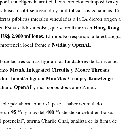
por la inteligencia artificial con exenciones impositivas y
es buscan subirse a esa ola y multiplicar sus ganancias. En
ertas públicas iniciales vinculadas a la IA dieron origen a
Hong Kong
s. Estas salidas a bolsa, que se realizaron en
US$ 2.900 millones
o
. El impulso respondió a la estrategia
Nvidia
OpenAI
ompetencia local frente a
y
.
ub de las tres comas figuran los fundadores de fabricantes
MetaX Integrated Circuits
Moore Threads
 como
y
dia
MiniMax Group
Knowledge
. También figuran
y
OpenAI
afiar a
y más conocidos como Zhipu.
able por ahora. Aun así, pese a haber acumulado
95 %
400 %
tre un
y más del
desde su debut en bolsa.
 potencial", afirma Charlie Chai, analista de la firma de