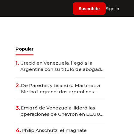
Suscribite
Sign In
Popular
1.
Creció en Venezuela, llegó a la
Argentina con su título de abogado
y construyó un imperio
gastronómico que revoluciona las
2.
De Paredes y Lisandro Martínez a
marcas "fast premium"
Mirtha Legrand: dos argentinos
impulsan el negocio del wellness
deportivo y el cuidado corporal
3.
Emigró de Venezuela, lideró las
operaciones de Chevron en EE.UU. y
hoy es la única mujer CEO en Vaca
Muerta
4.
Philip Anschutz, el magnate