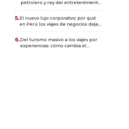
petrolero y rey del entretenimiento
que va por la licitación de
Tecnópolis junto a Fénix
5.
El nuevo lujo corporativo: por qué
en Perú los viajes de negocios dejan
de ser reuniones para convertirse
en experiencias transformadoras
6.
Del turismo masivo a los viajes por
experiencias: cómo cambia el
negocio de la asistencia al viajero