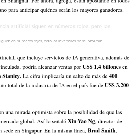
 en Shanghái. Por ahora, agrega, están apostando en todos
ano para anticipar quiénes serán los mayores ganadores.
 siguen en números rojos, pero los inversores no se inmutan.
tificial, que incluye servicios de IA generativa, además de
US$ 1,4 billones
vinculada, podría alcanzar ventas por
en
 Stanley
400
. La cifra implicaría un salto de más de
US$ 3.200
ño total de la industria de IA en el país fue de
en una mirada optimista sobre la posibilidad de que las
Xin-Yao Ng
 mercado global. Así lo señaló
, director de
Brad Smith
n sede en Singapur. En la misma línea,
,