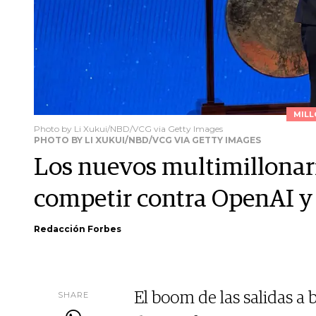
MILL
Photo by Li Xukui/NBD/VCG via Getty Images
PHOTO BY LI XUKUI/NBD/VCG VIA GETTY IMAGES
Los nuevos multimillonar
competir contra OpenAI y
Redacción Forbes
SHARE
El boom de las salidas a b