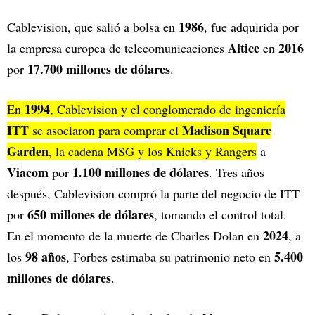
1986
Cablevision, que salió a bolsa en
, fue adquirida por
Altice
2016
la empresa europea de telecomunicaciones
en
17.700 millones de dólares
por
.
1994
En
, Cablevision y el conglomerado de ingeniería
ITT
Madison Square
se asociaron para comprar el
Garden
, la cadena MSG y los Knicks y Rangers
a
Viacom
1.100 millones de dólares
por
. Tres años
después, Cablevision compró la parte del negocio de ITT
650 millones de dólares
por
, tomando el control total.
2024
En el momento de la muerte de Charles Dolan en
, a
98 años
5.400
los
, Forbes estimaba su patrimonio neto en
millones de dólares
.