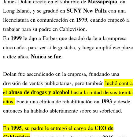
Massapequa
James Dolan creció en el suburbio de
, en
SUNY New Paltz
Long Island, y se graduó en
con una
1979
licenciatura en comunicación en
, cuando empezó a
trabajar para su padre en Cablevision.
1999
En
le dijo a Forbes que decidió darle a la empresa
cinco años para ver si le gustaba, y luego amplió ese plazo
Nunca se fue
a diez años.
.
Dolan fue ascendiendo en la empresa, fundando una
división de ventas publicitarias, pero también
luchó contra
abuso de drogas y alcohol
el
hasta la mitad de sus treinta
1993
años.
Fue a una clínica de rehabilitación en
y desde
entonces ha hablado abiertamente sobre su sobriedad.
1995
CEO de
En
, su padre le entregó el cargo de
Cablevision
, que mantuvo hasta su venta en 2016, pero