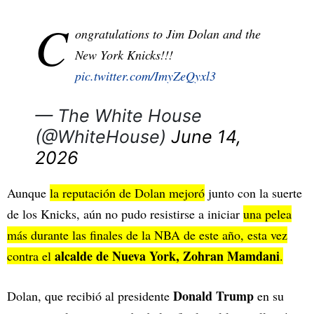
C
ongratulations to Jim Dolan and the
New York Knicks!!!
pic.twitter.com/ImyZeQyxl3
— The White House
(@WhiteHouse)
June 14,
2026
Aunque
la reputación de Dolan mejoró
junto con la suerte
de los Knicks, aún no pudo resistirse a iniciar
una pelea
más durante las finales de la NBA de este año, esta vez
alcalde de Nueva York, Zohran Mamdani
contra el
.
Donald Trump
Dolan, que recibió al presidente
en su