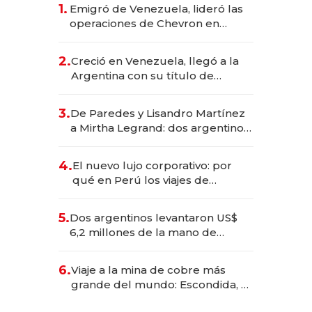
1.
Emigró de Venezuela, lideró las
operaciones de Chevron en
EE.UU. y hoy es la única mujer
CEO en Vaca Muerta
2.
Creció en Venezuela, llegó a la
Argentina con su título de
abogado y construyó un imperio
gastronómico que revoluciona
3.
De Paredes y Lisandro Martínez
las marcas "fast premium"
a Mirtha Legrand: dos argentinos
impulsan el negocio del wellness
deportivo y el cuidado corporal
4.
El nuevo lujo corporativo: por
qué en Perú los viajes de
negocios dejan de ser reuniones
para convertirse en experiencias
5.
Dos argentinos levantaron US$
transformadoras
6,2 millones de la mano de
Rauch, Englebienne y Woloski
6.
Viaje a la mina de cobre más
grande del mundo: Escondida, el
gigante chileno que exporta US$