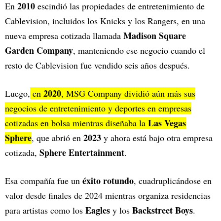
2010
En
escindió las propiedades de entretenimiento de
Cablevision, incluidos los Knicks y los Rangers, en una
Madison Square
nueva empresa cotizada llamada
Garden Company
, manteniendo ese negocio cuando el
resto de Cablevision fue vendido seis años después.
2020
Luego,
en
, MSG Company dividió aún más sus
negocios de entretenimiento y deportes en empresas
Las Vegas
cotizadas en bolsa mientras diseñaba la
Sphere
2023
, que abrió en
y ahora está bajo otra empresa
Sphere Entertainment
cotizada,
.
éxito rotundo
Esa compañía fue un
, cuadruplicándose en
valor desde finales de 2024 mientras organiza residencias
Eagles
Backstreet Boys
para artistas como los
y los
.