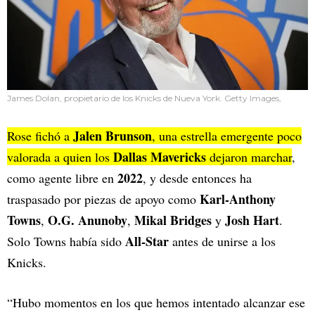
James Dolan, propietario de los Knicks de Nueva York. Getty Images,
Jalen Brunson
Rose fichó a
, una estrella emergente poco
Dallas Mavericks
valorada a quien los
dejaron marchar
,
2022
como agente libre en
, y desde entonces ha
Karl-Anthony
traspasado por piezas de apoyo como
Towns
O.G. Anunoby
Mikal Bridges
Josh Hart
,
,
y
.
All-Star
Solo Towns había sido
antes de unirse a los
Knicks.
“Hubo momentos en los que hemos intentado alcanzar ese