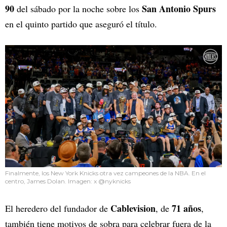
90
San Antonio Spurs
del sábado por la noche sobre los
en el quinto partido que aseguró el título.
Finalmente, los New York Knicks otra vez campeones de la NBA. En el
centro, James Dolan. Imagen: x @nyknicks
Cablevision
71 años
El heredero del fundador de
, de
,
también tiene motivos de sobra para celebrar fuera de la