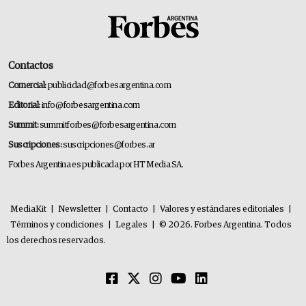
Contactos
Comercial:
publicidad@forbesargentina.com
Editorial:
info@forbesargentina.com
Summit:
summitforbes@forbesargentina.com
Suscripciones:
suscripciones@forbes.ar
Forbes Argentina es publicada por HT Media SA.
MediaKit
|
Newsletter
|
Contacto
|
Valores y estándares editoriales
|
Términos y condiciones
|
Legales
|
© 2026. Forbes Argentina. Todos
los derechos reservados.