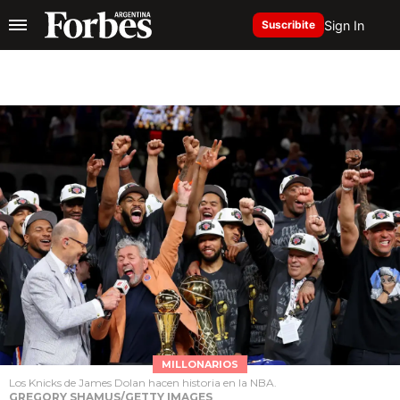
Sign In
Suscribite
MILLONARIOS
Los Knicks de James Dolan hacen historia en la NBA.
GREGORY SHAMUS/GETTY IMAGES