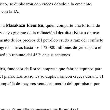
isco, se duplicaron con creces debido a la creciente
 con la IA.
Masakazu Idemitsu
en a
, quien comparte una fortuna de
Idemitsu Kosan
y cuyo gigante de la refinación
obtuvo
ento de los precios del petróleo crudo a raíz del conflicto
ngresos netos hasta los 172.000 millones de yenes para el
ocó un repunte del 48% en sus acciones.
iya
, fundador de Rorze, empresa que fabrica equipos para
l plano. Las acciones se duplicaron con creces durante el
 compañía de mayores ventas en medio del optimismo por
espués de un año de ausencia, es
Ryuji Arai
,