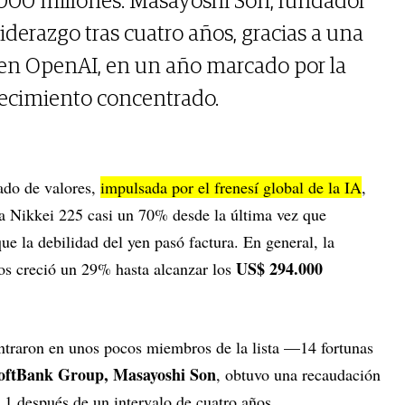
.000 millones. Masayoshi Son, fundador
liderazgo tras cuatro años, gracias a una
 en OpenAI, en un año marcado por la
recimiento concentrado.
cado de valores,
impulsada por el frenesí global de la IA
,
cia Nikkei 225 casi un 70% desde la última vez que
e la debilidad del yen pasó factura. En general, la
US$ 294.000
os creció un 29% hasta alcanzar los
ntraron en unos pocos miembros de la lista —14 fortunas
oftBank Group, Masayoshi Son
, obtuvo una recaudación
 1 después de un intervalo de cuatro años.