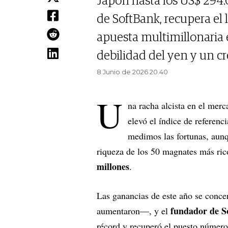
Japón hasta los US$ 294
de SoftBank, recupera el 
apuesta multimillonaria
debilidad del yen y un c
8 Junio de 2026 20.40
U
na racha alcista en el mer
elevó el índice de referen
medimos las fortunas, aunqu
riqueza de los 50 magnates más ric
millones
.
Las ganancias de este año se conce
fundador de S
aumentaron—, y el
récord y recuperó el puesto número