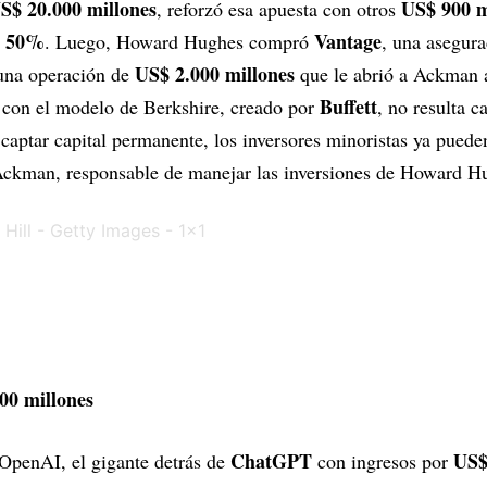
S$ 20.000 millones
US$ 900 m
, reforzó esa apuesta con otros
50%
Vantage
l
. Luego, Howard Hughes compró
, una asegura
US$ 2.000 millones
 una operación de
que le abrió a Ackman a
Buffett
ud con el modelo de Berkshire, creado por
, no resulta c
captar capital permanente, los inversores minoristas ya puede
 Ackman, responsable de manejar las inversiones de Howard H
00 millones
ChatGPT
US$
OpenAI, el gigante detrás de
con ingresos por