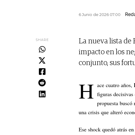
Red
6 Junio de 2026 07.00
SHARE
La nueva lista de
impacto en los nego
conjunto, sus fort
H
ace cuatro años,
figuras decisivas 
propuesta buscó r
una crisis que alteró eco
Ese shock quedó atrás en 