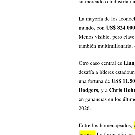
su mercado o industria du
La mayoría de los Iconoc
US$ 824.000
mundo, con
Menos visible, pero clave
también multimillonaria, 
Lian
Otro caso central es
desafía a líderes estado
US$ 11.50
una fortuna de
Dodgers
Chris Hoh
, y a
en ganancias en los últi
2026.
Entre los homenajeados,
carrera.
La formación acad