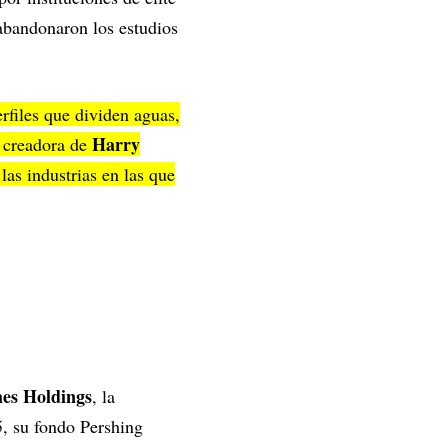
abandonaron los estudios
rfiles que dividen aguas,
Harry
, creadora de
las industrias en las que
es Holdings
, la
, su fondo Pershing