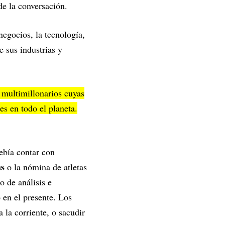
 de la conversación.
negocios, la tecnología,
e sus industrias y
s multimillonarios cuyas
s en todo el planeta.
ebía contar con
as
o la nómina de atletas
o de análisis e
o en el presente. Los
 la corriente, o sacudir