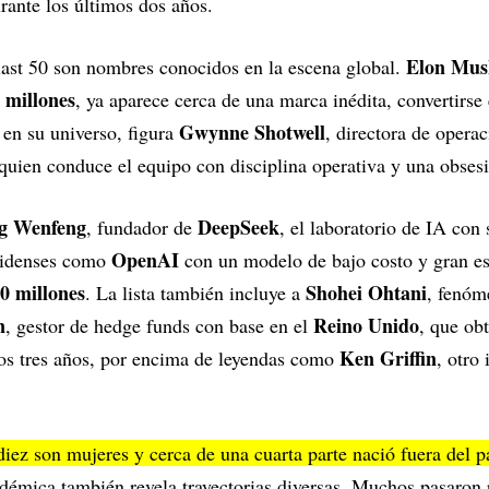
rante los últimos dos años.
Elon Mus
last 50 son nombres conocidos en la escena global.
 millones
, ya aparece cerca de una marca inédita, convertirse 
Gwynne Shotwell
 en su universo, figura
, directora de opera
quien conduce el equipo con disciplina operativa y una obsesi
g Wenfeng
DeepSeek
, fundador de
, el laboratorio de IA con
OpenAI
unidenses como
con un modelo de bajo costo y gran e
0 millones
Shohei Ohtani
. La lista también incluye a
, fenó
n
Reino Unido
, gestor de hedge funds con base en el
, que ob
Ken Griffin
mos tres años, por encima de leyendas como
, otro
diez son mujeres y cerca de una cuarta parte nació fuera del p
émica también revela trayectorias diversas. Muchos pasaron po