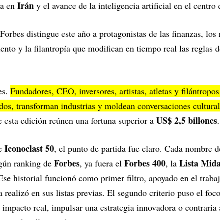
Irán
ra en
y el avance de la inteligencia artificial en el centro
Forbes distingue este año a protagonistas de las finanzas, los 
ento y la filantropía que modifican en tiempo real las reglas d
es.
Fundadores, CEO, inversores, artistas, atletas y filántropo
s, transforman industrias y moldean conversaciones culturale
US$ 2,5 billones
e esta edición reúnen una fortuna superior a
.
Iconoclast 50
de
, el punto de partida fue claro. Cada nombre d
Forbes
Forbes 400
Lista Mid
lgún ranking de
, ya fuera el
, la
se historial funcionó como primer filtro, apoyado en el trabaj
 realizó en sus listas previas. El segundo criterio puso el foc
 impacto real, impulsar una estrategia innovadora o contraria a