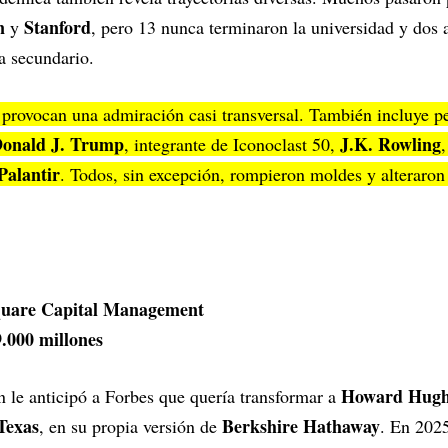
n
Stanford
y
, pero 13 nunca terminaron la universidad y dos 
ma secundario.
e provocan una admiración casi transversal. También incluye pe
onald J. Trump
J.K. Rowling
, integrante de Iconoclast 50,
Palantir
. Todos, sin excepción, rompieron moldes y alteraron 
quare Capital Management
.000 millones
Howard Hugh
le anticipó a Forbes que quería transformar a
Texas
Berkshire Hathaway
, en su propia versión de
. En 2025