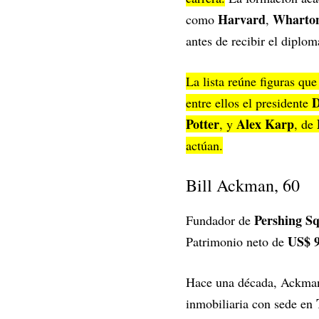
Harvard
Wharto
como
,
antes de recibir el diplo
La lista reúne figuras qu
D
entre ellos el presidente
Potter
Alex Karp
, y
, de
actúan.
Bill Ackman, 60
Pershing S
Fundador de
US$ 9
Patrimonio neto de
Hace una década, Ackman 
inmobiliaria con sede en