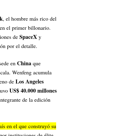
k
, el hombre más rico del
en el primer billonario.
SpaceX
ciones de
y
ón por el detalle.
China
 sede en
que
scala. Wenfeng acumula
Los Angeles
meno de
US$ 40.000 millones
tuvo
 integrante de la edición
aís en el que construyó su
r instituciones de élite