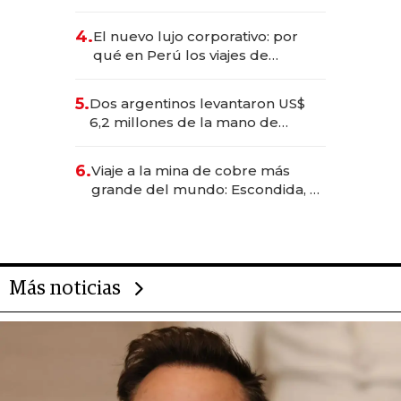
impulsan el negocio del wellness
deportivo y el cuidado corporal
4.
El nuevo lujo corporativo: por
qué en Perú los viajes de
negocios dejan de ser reuniones
para convertirse en experiencias
5.
Dos argentinos levantaron US$
transformadoras
6,2 millones de la mano de
Rauch, Englebienne y Woloski
6.
Viaje a la mina de cobre más
grande del mundo: Escondida, el
gigante chileno que exporta US$
14.000 millones anuales
Más noticias