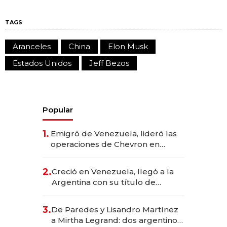
TAGS
Aranceles
China
Elon Musk
Estados Unidos
Jeff Bezos
Popular
1.
Emigró de Venezuela, lideró las
operaciones de Chevron en
EE.UU. y hoy es la única mujer
CEO en Vaca Muerta
2.
Creció en Venezuela, llegó a la
Argentina con su título de
abogado y construyó un imperio
gastronómico que revoluciona
3.
De Paredes y Lisandro Martínez
las marcas "fast premium"
a Mirtha Legrand: dos argentinos