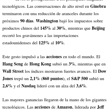
Ginebra
tecnológicos. Las conversaciones de alto nivel en
terminaron con una reducción de aranceles durante los
90 días
Washington
próximos
.
bajó los impuestos sobre
145%
30%
Beijing
productos chinos del
al
, mientras que
recortó los gravámenes a las importaciones
125%
10%
estadounidenses del
al
.
acciones
Este gesto impulsó a las
en todo el mundo. El
Hang Seng
Hong Kong
3%
de
subió un
, mientras que en
Wall Street
Dow
los índices mostraron fuertes avances. El
Jones
2,1%
860 puntos
S&P 500
trepó un
(
), el
subió un
2,6%
Nasdaq
3,6%
y el
lideró con un alza del
.
Las mayores ganancias llegaron de la mano de los gigantes
acciones
Amazon
Jeff
tecnológicos. Las
de
, liderada por