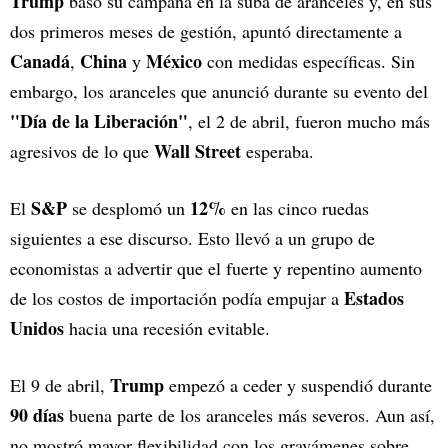
Trump
basó su campaña en la suba de aranceles y, en sus
dos primeros meses de gestión, apuntó directamente a
Canadá
China
México
,
y
con medidas específicas. Sin
embargo, los aranceles que anunció durante su evento del
"Día de la Liberación"
, el 2 de abril, fueron mucho más
Wall Street
agresivos de lo que
esperaba.
S&P
12%
El
se desplomó un
en las cinco ruedas
siguientes a ese discurso. Esto llevó a un grupo de
economistas a advertir que el fuerte y repentino aumento
Estados
de los costos de importación podía empujar a
Unidos
hacia una recesión evitable.
Trump
El 9 de abril,
empezó a ceder y suspendió durante
90 días
buena parte de los aranceles más severos. Aun así,
no mostró mayor flexibilidad con los gravámenes sobre