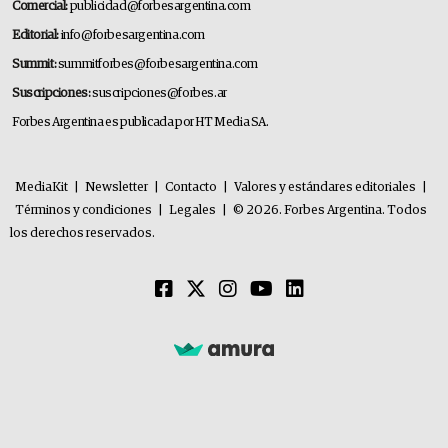
Comercial:
publicidad@forbesargentina.com
Editorial:
info@forbesargentina.com
Summit:
summitforbes@forbesargentina.com
Suscripciones:
suscripciones@forbes.ar
Forbes Argentina es publicada por HT Media SA.
MediaKit
|
Newsletter
|
Contacto
|
Valores y estándares editoriales
|
Términos y condiciones
|
Legales
|
© 2026. Forbes Argentina. Todos
los derechos reservados.