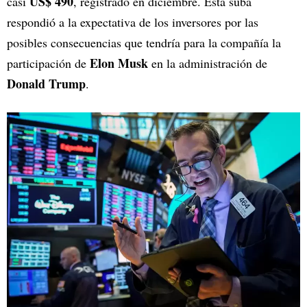
US$ 490
casi
, registrado en diciembre. Esta suba
respondió a la expectativa de los inversores por las
posibles consecuencias que tendría para la compañía la
Elon Musk
participación de
en la administración de
Donald Trump
.