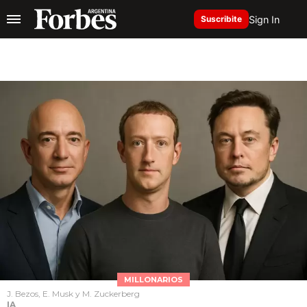
Sign In
Suscribite
MILLONARIOS
J. Bezos, E. Musk y M. Zuckerberg
IA