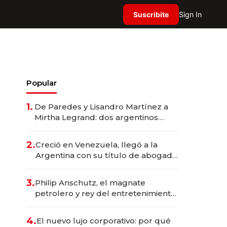
Suscribite
Sign In
Popular
1.
De Paredes y Lisandro Martínez a
Mirtha Legrand: dos argentinos
impulsan el negocio del wellness
deportivo y el cuidado corporal
2.
Creció en Venezuela, llegó a la
Argentina con su título de abogado
y construyó un imperio
gastronómico que revoluciona las
3.
Philip Anschutz, el magnate
marcas "fast premium"
petrolero y rey del entretenimiento
que va por la licitación de
Tecnópolis junto a Fénix
4.
El nuevo lujo corporativo: por qué