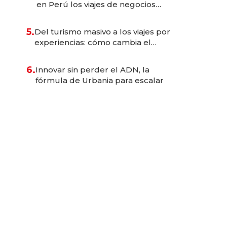
en Perú los viajes de negocios
dejan de ser reuniones para
convertirse en experiencias
5.
Del turismo masivo a los viajes por
transformadoras
experiencias: cómo cambia el
negocio de la asistencia al viajero
6.
Innovar sin perder el ADN, la
fórmula de Urbania para escalar