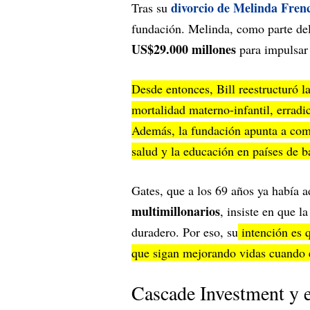
divorcio de Melinda Fren
Tras su
fundación. Melinda, como parte del
US$29.000 millones
para impulsar 
Desde entonces, Bill reestructuró l
mortalidad materno-infantil, erradi
Además, la fundación apunta a comb
salud y la educación en países de b
Gates, que a los 69 años ya había a
multimillonarios
, insiste en que l
duradero. Por eso, su
intención es q
que sigan mejorando vidas cuando é
Cascade Investment y 