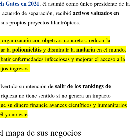
ch Gates en 2021
, él asumió como único presidente de la
activos valuados en
 acuerdo de separación, recibió
sus propios proyectos filantrópicos.
a organización con objetivos concretos: reducir la
poliomielitis
malaria
car la
y disminuir la
en el mundo.
atir enfermedades infecciosas y mejorar el acceso a la
ajos ingresos.
salir de los rankings de
dvertido su intención de
a riqueza no tiene sentido si no genera un impacto
ue su dinero financie avances científicos y humanitarios
l ya no esté
.
el mapa de sus negocios