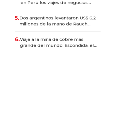
en Perú los viajes de negocios
dejan de ser reuniones para
convertirse en experiencias
5.
Dos argentinos levantaron US$ 6,2
transformadoras
millones de la mano de Rauch,
Englebienne y Woloski
6.
Viaje a la mina de cobre más
grande del mundo: Escondida, el
gigante chileno que exporta US$
14.000 millones anuales