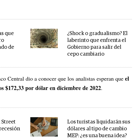
as que
¿Shock o gradualismo? El
ro
laberinto que enfrenta el
ado de
Gobierno para salir del
cepo cambiario
el
nco Central dio a conocer que los analistas esperan que
os $172,33 por dólar en diciembre de 2022
.
 Street
Los turistas liquidarán sus
 recesión
dólares al tipo de cambio
MEP: ¿es una buena idea?