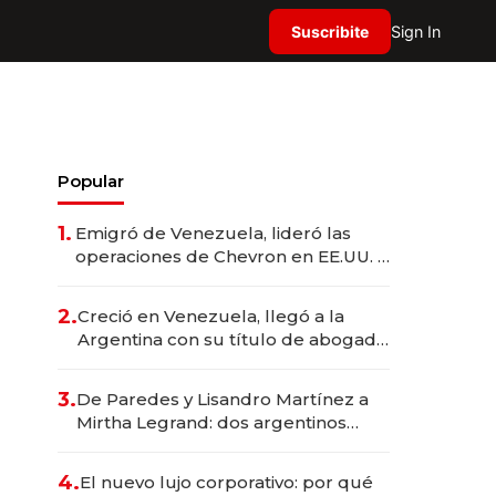
Suscribite
Sign In
Popular
1.
Emigró de Venezuela, lideró las
operaciones de Chevron en EE.UU. y
hoy es la única mujer CEO en Vaca
Muerta
2.
Creció en Venezuela, llegó a la
Argentina con su título de abogado
y construyó un imperio
gastronómico que revoluciona las
3.
De Paredes y Lisandro Martínez a
marcas "fast premium"
Mirtha Legrand: dos argentinos
impulsan el negocio del wellness
deportivo y el cuidado corporal
4.
El nuevo lujo corporativo: por qué