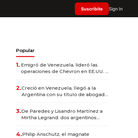
Suscribite
Sign In
Popular
1.
Emigró de Venezuela, lideró las
operaciones de Chevron en EE.UU. y
hoy es la única mujer CEO en Vaca
Muerta
2.
Creció en Venezuela, llegó a la
Argentina con su título de abogado
y construyó un imperio
gastronómico que revoluciona las
3.
De Paredes y Lisandro Martínez a
marcas "fast premium"
Mirtha Legrand: dos argentinos
impulsan el negocio del wellness
deportivo y el cuidado corporal
4.
Philip Anschutz, el magnate