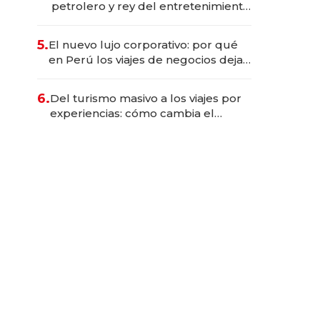
petrolero y rey del entretenimiento
que va por la licitación de
Tecnópolis junto a Fénix
5.
El nuevo lujo corporativo: por qué
en Perú los viajes de negocios dejan
de ser reuniones para convertirse
en experiencias transformadoras
6.
Del turismo masivo a los viajes por
experiencias: cómo cambia el
negocio de la asistencia al viajero