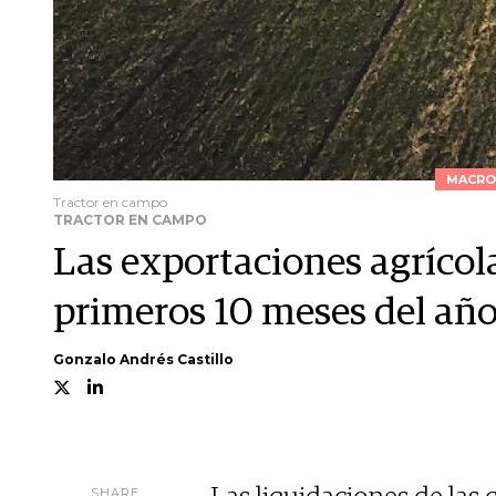
MACRO
Tractor en campo
TRACTOR EN CAMPO
Las exportaciones agrícol
primeros 10 meses del añ
Gonzalo Andrés Castillo
SHARE