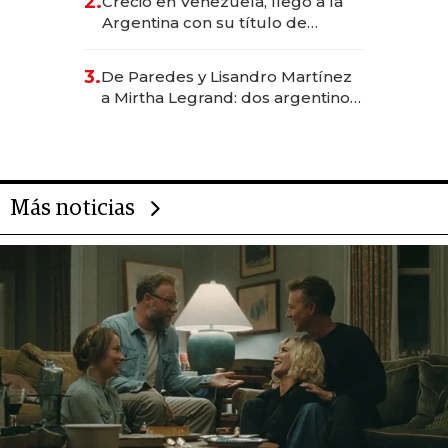
2.
Creció en Venezuela, llegó a la
Argentina con su título de
abogado y construyó un imperio
gastronómico que revoluciona
3.
De Paredes y Lisandro Martínez
las marcas "fast premium"
a Mirtha Legrand: dos argentinos
impulsan el negocio del wellness
deportivo y el cuidado corporal
Más noticias