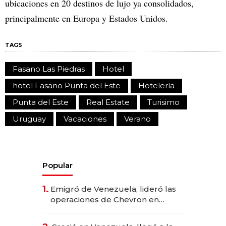
ubicaciones en 20 destinos de lujo ya consolidados,
principalmente en Europa y Estados Unidos.
TAGS
Fasano Las Piedras
Hotel
hotel Fasano Punta del Este
Hotelería
Punta del Este
Real Estate
Turisimo
Uruguay
Vacaciones
Verano
Popular
1.
Emigró de Venezuela, lideró las
operaciones de Chevron en
EE.UU. y hoy es la única mujer
CEO en Vaca Muerta