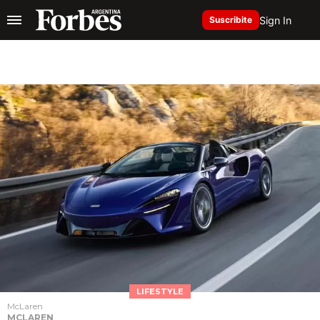
Sign In
Suscribite
LIFESTYLE
McLaren
MCLAREN