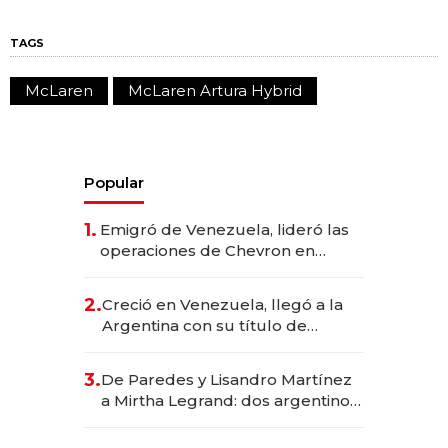
TAGS
McLaren
McLaren Artura Hybrid
Popular
1.
Emigró de Venezuela, lideró las
operaciones de Chevron en
EE.UU. y hoy es la única mujer
CEO en Vaca Muerta
2.
Creció en Venezuela, llegó a la
Argentina con su título de
abogado y construyó un imperio
gastronómico que revoluciona
3.
De Paredes y Lisandro Martínez
las marcas "fast premium"
a Mirtha Legrand: dos argentinos
impulsan el negocio del wellness
deportivo y el cuidado corporal