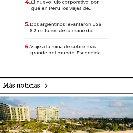
4.
El nuevo lujo corporativo: por
qué en Perú los viajes de
negocios dejan de ser reuniones
para convertirse en experiencias
5.
Dos argentinos levantaron US$
transformadoras
6,2 millones de la mano de
Rauch, Englebienne y Woloski
6.
Viaje a la mina de cobre más
grande del mundo: Escondida, el
gigante chileno que exporta US$
14.000 millones anuales
Más noticias