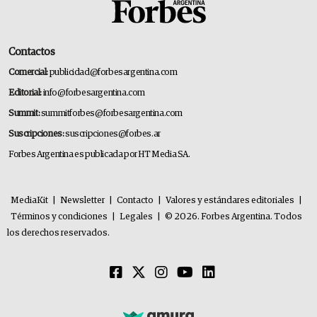
Contactos
Comercial:
publicidad@forbesargentina.com
Editorial:
info@forbesargentina.com
Summit:
summitforbes@forbesargentina.com
Suscripciones:
suscripciones@forbes.ar
Forbes Argentina es publicada por HT Media SA.
MediaKit
|
Newsletter
|
Contacto
|
Valores y estándares editoriales
|
Términos y condiciones
|
Legales
|
© 2026. Forbes Argentina. Todos
los derechos reservados.