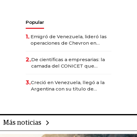
Popular
1.
Emigró de Venezuela, lideró las
operaciones de Chevron en
EE.UU. y hoy es la única mujer
CEO en Vaca Muerta
2.
De científicas a empresarias: la
camada del CONICET que
levantó más de US$ 40 millones
para fundar startups biotech
3.
Creció en Venezuela, llegó a la
Argentina con su título de
abogado y construyó un imperio
gastronómico que revoluciona
las marcas "fast premium"
Más noticias