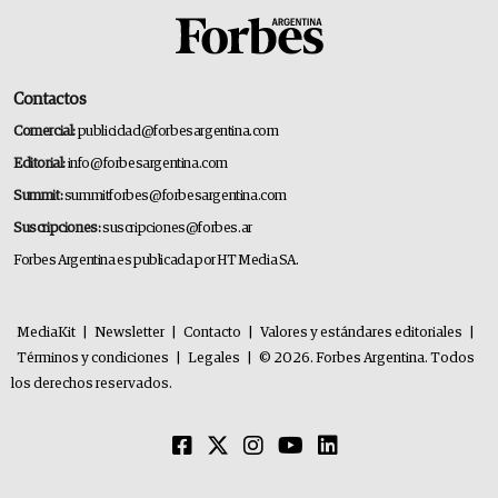
Contactos
Comercial:
publicidad@forbesargentina.com
Editorial:
info@forbesargentina.com
Summit:
summitforbes@forbesargentina.com
Suscripciones:
suscripciones@forbes.ar
Forbes Argentina es publicada por HT Media SA.
MediaKit
|
Newsletter
|
Contacto
|
Valores y estándares editoriales
|
Términos y condiciones
|
Legales
|
© 2026. Forbes Argentina. Todos
los derechos reservados.