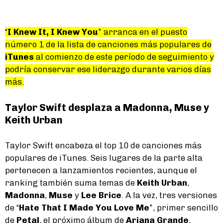
“
I Knew It, I Knew You
” arranca en el puesto
número 1 de la lista de canciones más populares de
iTunes
al comienzo de este período de seguimiento y
podría conservar ese liderazgo durante varios días
más.
Taylor Swift desplaza a Madonna, Muse y
Keith Urban
Taylor Swift encabeza el top 10 de canciones más
populares de iTunes. Seis lugares de la parte alta
pertenecen a lanzamientos recientes, aunque el
ranking también suma temas de
Keith Urban
,
Madonna
,
Muse
y
Lee Brice
. A la vez, tres versiones
de “
Hate That I Made You Love Me
”, primer sencillo
de
Petal
, el próximo álbum de
Ariana Grande
,