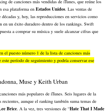
nking de canciones más vendidas de iTunes, que reúne los
Estados Unidos
n esa plataforma en
. Las ventas de
e décadas y, hoy, las reproducciones en servicios como
n en un éxito duradero dentro de los rankings. Swift
puesta a comprar su música y suele alcanzar cifras que
en el puesto número 1 de la lista de canciones más
 este período de seguimiento y podría conservar ese
Madonna, Muse y Keith Urban
canciones más populares de iTunes. Seis lugares de la
os recientes, aunque el ranking también suma temas de
Lee Brice
Hate That I Made
. A la vez, tres versiones de “