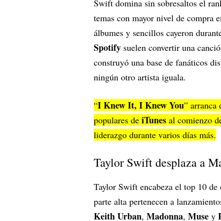
Swift domina sin sobresaltos el ra
temas con mayor nivel de compra e
álbumes y sencillos cayeron durant
Spotify
suelen convertir una canció
construyó una base de fanáticos dis
ningún otro artista iguala.
I Knew It, I Knew You
“
” arranca 
iTunes
populares de
al comienzo de
liderazgo durante varios días más.
Taylor Swift desplaza a 
Taylor Swift encabeza el top 10 de 
parte alta pertenecen a lanzamient
Keith Urban
Madonna
Muse
,
,
y