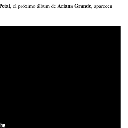
Petal
Ariana Grande
, el próximo álbum de
, aparecen