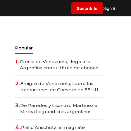
Suscribite
Sign In
Popular
1.
Creció en Venezuela, llegó a la
Argentina con su título de abogado
y construyó un imperio
gastronómico que revoluciona las
2.
Emigró de Venezuela, lideró las
marcas "fast premium"
operaciones de Chevron en EE.UU. y
hoy es la única mujer CEO en Vaca
Muerta
3.
De Paredes y Lisandro Martínez a
Mirtha Legrand: dos argentinos
impulsan el negocio del wellness
deportivo y el cuidado corporal
4.
Philip Anschutz, el magnate