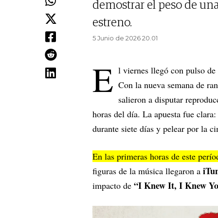
demostrar el peso de una
estreno.
5 Junio de 2026 20.01
E
l viernes llegó con pulso de
Con la nueva semana de rank
salieron a disputar reproduc
horas del día. La apuesta fue clara:
durante siete días y pelear por la c
En las primeras horas de este perí
iTu
figuras de la música llegaron a
“I Knew It, I Knew Y
impacto de