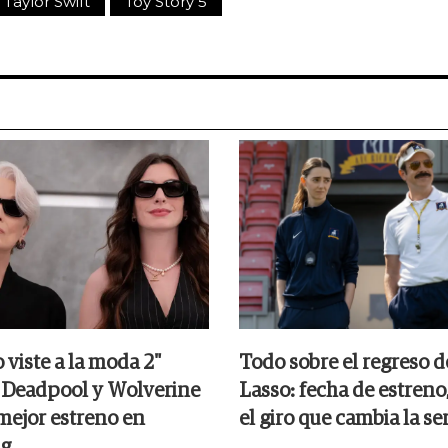
Taylor Swift
Toy Story 5
o viste a la moda 2"
Todo sobre el regreso d
 Deadpool y Wolverine
Lasso: fecha de estreno, 
mejor estreno en
el giro que cambia la se
ng