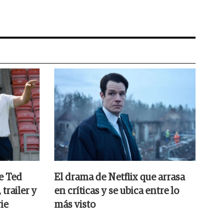
e Ted
El drama de Netflix que arrasa
trailer y
en críticas y se ubica entre lo
rie
más visto