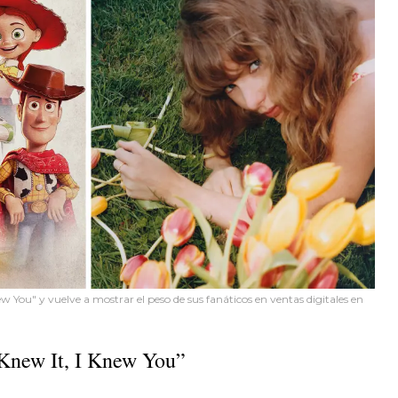
new You" y vuelve a mostrar el peso de sus fanáticos en ventas digitales en
I Knew It, I Knew You”