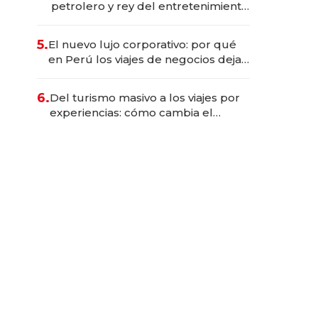
petrolero y rey del entretenimiento
que va por la licitación de
Tecnópolis junto a Fénix
5.
El nuevo lujo corporativo: por qué
en Perú los viajes de negocios dejan
de ser reuniones para convertirse
en experiencias transformadoras
6.
Del turismo masivo a los viajes por
experiencias: cómo cambia el
negocio de la asistencia al viajero