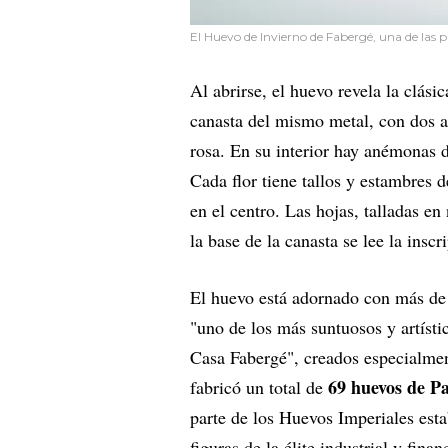
El Huevo de Invierno de Fabergé, una de las p
Al abrirse, el huevo revela la clás
canasta del mismo metal, con dos a
rosa. En su interior hay anémonas d
Cada flor tiene tallos y estambres
en el centro. Las hojas, talladas e
la base de la canasta se lee la in
El huevo está adornado con más d
"uno de los más suntuosos y artíst
Casa Fabergé", creados especialment
69 huevos de P
fabricó un total de
parte de los Huevos Imperiales esta
figuras de la élite industrial y finan