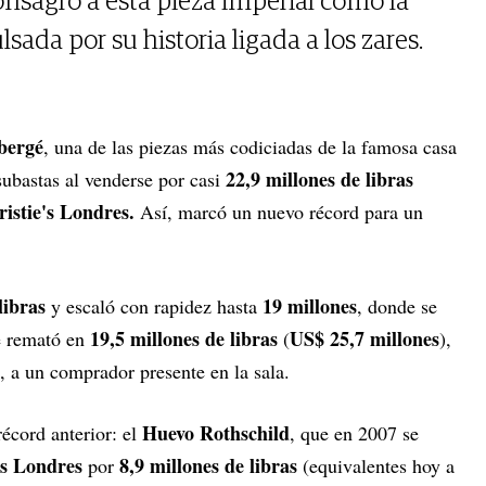
nsagró a esta pieza imperial como la
sada por su historia ligada a los zares.
bergé
, una de las piezas más codiciadas de la famosa casa
22,9 millones de libras
subastas al venderse por casi
istie's Londres.
Así, marcó un nuevo récord para un
libras
19 millones
y escaló con rapidez hasta
, donde se
19,5 millones de libras
US$ 25,7 millones
e remató en
(
),
, a un comprador presente en la sala.
Huevo Rothschild
récord anterior: el
, que en 2007 se
's Londres
8,9 millones de libras
por
(equivalentes hoy a