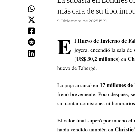
La subasta en Londres co
más cara de su tipo, impul
9 Diciembre de 2025 15.19
E
l Huevo de Invierno de Fa
joyera, encendió la sala de 
US$ 30,2 millones
Chr
(
) en
huevo de Fabergé.
17 millones de 
La puja arrancó en
frenó brevemente. Poco después, s
sin contar comisiones ni honorarios
El valor final superó por mucho el 
Christie
había vendido también en