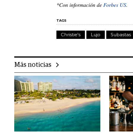
*Con información de
Forbes US
.
TAGS
Christie's
Lujo
Subastas
Más noticias