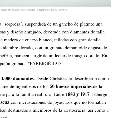
iezas más codiciadas de la famosa casa joyera
ica "sorpresa", suspendida de un gancho de platino: una
sas y diseño enrejado, decorada con diamantes de talla
e madera de cuarzo blanco, talladas con gran detalle.
 de alambre dorado, con un granate demantoide engastado
n nefrita, parecen surgir de un lecho de musgo dorado. En
scripción grabada "FABERGÉ 1913".
4.000 diamantes
e
. Desde Christie's lo describieron como
50 huevos imperiales
icamente ingeniosos de los
de la
1883 y 1917
e para la familia real rusa. Entre
, Fabergé
ascua
con incrustaciones de joyas. Los que no formaban
ban destinados a miembros de la aristocracia, así como a
ciera.