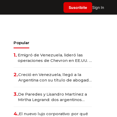
Suscribite
Sign In
Popular
1.
Emigró de Venezuela, lideró las
operaciones de Chevron en EE.UU. y
hoy es la única mujer CEO en Vaca
Muerta
2.
Creció en Venezuela, llegó a la
Argentina con su título de abogado
y construyó un imperio
gastronómico que revoluciona las
3.
De Paredes y Lisandro Martínez a
marcas "fast premium"
Mirtha Legrand: dos argentinos
impulsan el negocio del wellness
deportivo y el cuidado corporal
4.
El nuevo lujo corporativo: por qué