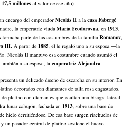
 17,5 millones
al valor de ese año).
Nicolás II
casa Fabergé
 un encargo del emperador
a la
María Feodorovna
1913
madre, la emperatriz viuda
, en
.
Romanov
s formaba parte de las costumbres de la familia
,
o III.
1885
A partir de
, él le regaló uno a su esposa —la
. Nicolás II mantuvo esa costumbre cuando asumió el
emperatriz Alejandra
r también a su esposa, la
.
 presenta un delicado diseño de escarcha en su interior. En
 platino decorados con diamantes de talla rosa engastados.
 de platino con diamantes que ocultan una bisagra lateral.
1913
dra lunar cabujón, fechada en
, sobre una base de
 de hielo derritiéndose. De esa base surgen riachuelos de
 y un pasador central de platino sostiene el huevo.