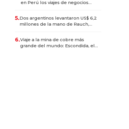
en Perú los viajes de negocios
dejan de ser reuniones para
convertirse en experiencias
5.
Dos argentinos levantaron US$ 6,2
transformadoras
millones de la mano de Rauch,
Englebienne y Woloski
6.
Viaje a la mina de cobre más
grande del mundo: Escondida, el
gigante chileno que exporta US$
14.000 millones anuales