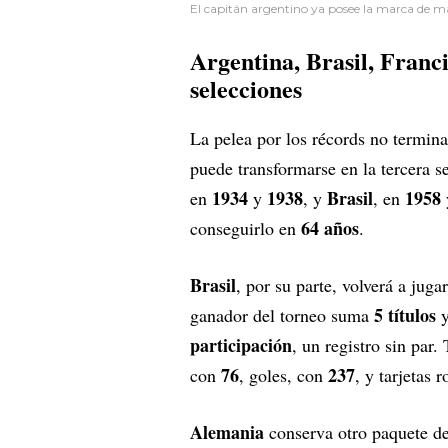
El capitán argentino ya posee la marca de m
Argentina, Brasil, Franc
selecciones
La pelea por los récords no termin
puede transformarse en la tercera s
1934
1938
Brasil
1958
en
y
, y
, en
64 años
conseguirlo en
.
Brasil
, por su parte, volverá a jug
5 títulos
ganador del torneo suma
y
participación
, un registro sin par
76
237
con
, goles, con
, y tarjetas 
Alemania
conserva otro paquete de