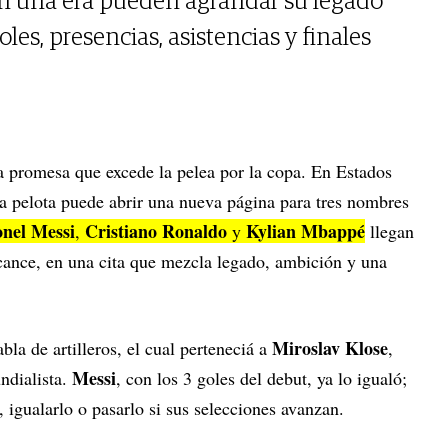
on una era pueden agrandar su legado
les, presencias, asistencias y finales
a promesa que excede la pelea por la copa. En Estados
 pelota puede abrir una nueva página para tres nombres
onel Messi
Cristiano Ronaldo
Kylian Mbappé
,
y
llegan
cance, en una cita que mezcla legado, ambición y una
Miroslav Klose
bla de artilleros, el cual perteneciá a
,
Messi
ndialista.
, con los 3 goles del debut, ya lo igualó;
, igualarlo o pasarlo si sus selecciones avanzan.