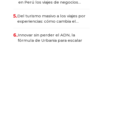
en Perú los viajes de negocios
dejan de ser reuniones para
convertirse en experiencias
5.
Del turismo masivo a los viajes por
transformadoras
experiencias: cómo cambia el
negocio de la asistencia al viajero
6.
Innovar sin perder el ADN, la
fórmula de Urbania para escalar