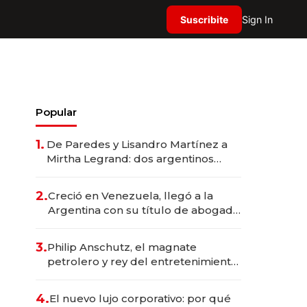
Suscribite
Sign In
Popular
1.
De Paredes y Lisandro Martínez a
Mirtha Legrand: dos argentinos
impulsan el negocio del wellness
deportivo y el cuidado corporal
2.
Creció en Venezuela, llegó a la
Argentina con su título de abogado
y construyó un imperio
gastronómico que revoluciona las
3.
Philip Anschutz, el magnate
marcas "fast premium"
petrolero y rey del entretenimiento
que va por la licitación de
Tecnópolis junto a Fénix
4.
El nuevo lujo corporativo: por qué