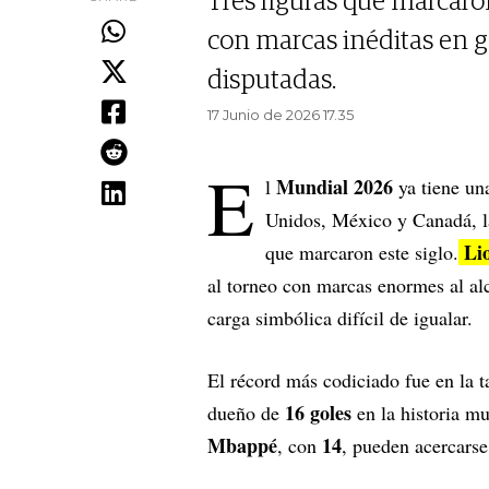
Tres figuras que marcar
con marcas inéditas en go
disputadas.
17 Junio de 2026 17.35
E
Mundial 2026
l
ya tiene un
Unidos, México y Canadá, la
Li
que marcaron este siglo.
al torneo con marcas enormes al al
carga simbólica difícil de igualar.
El récord más codiciado fue en la ta
16 goles
dueño de
en la historia mu
Mbappé
14
, con
, pueden acercarse