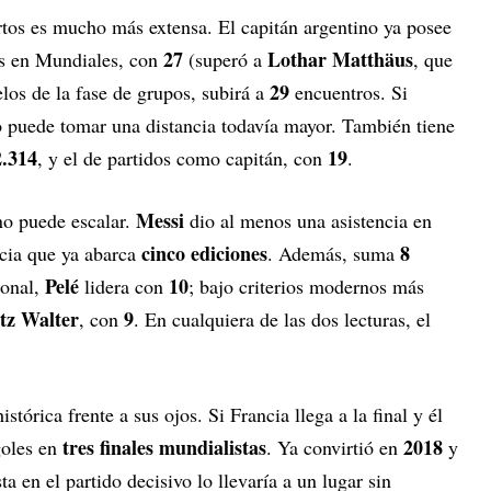
iertos es mucho más extensa. El capitán argentino ya posee
27
Lothar Matthäus
os en Mundiales, con
(superó a
, que
29
elos de la fase de grupos, subirá a
encuentros. Si
 puede tomar una distancia todavía mayor. También tiene
2.314
19
, y el de partidos como capitán, con
.
Messi
no puede escalar.
dio al menos una asistencia en
cinco ediciones
8
cia que ya abarca
. Además, suma
Pelé
10
ional,
lidera con
; bajo criterios modernos más
tz Walter
9
, con
. En cualquiera de las dos lecturas, el
stórica frente a sus ojos. Si Francia llega a la final y él
tres finales mundialistas
2018
goles en
. Ya convirtió en
y
a en el partido decisivo lo llevaría a un lugar sin