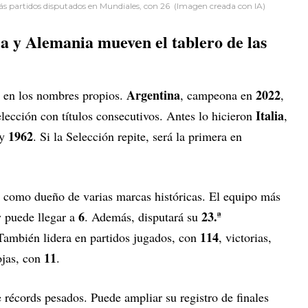
ás partidos disputados en Mundiales, con 26
(Imagen creada con IA)
ia y Alemania mueven el tablero de las
Argentina
2022
a en los nombres propios.
, campeona en
,
Italia
elección con títulos consecutivos. Antes lo hicieron
,
1962
y
. Si la Selección repite, será la primera en
ar como dueño de varias marcas históricas. El equipo más
6
23.ª
 puede llegar a
. Además, disputará su
114
. También lidera en partidos jugados, con
, victorias,
11
rojas, con
.
 récords pesados. Puede ampliar su registro de finales