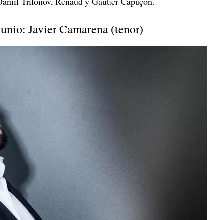
aniil Trifonov, Renaud y Gautier Capuçon.
junio: Javier Camarena (tenor)