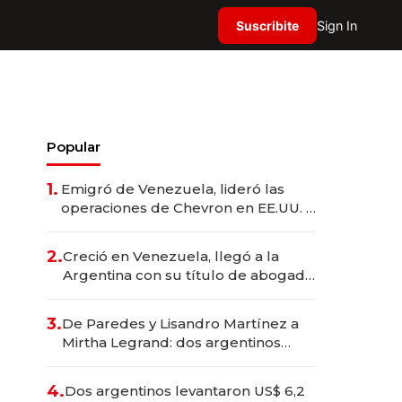
Suscribite
Sign In
Popular
1.
Emigró de Venezuela, lideró las
operaciones de Chevron en EE.UU. y
hoy es la única mujer CEO en Vaca
Muerta
2.
Creció en Venezuela, llegó a la
Argentina con su título de abogado
y construyó un imperio
gastronómico que revoluciona las
3.
De Paredes y Lisandro Martínez a
marcas "fast premium"
Mirtha Legrand: dos argentinos
impulsan el negocio del wellness
deportivo y el cuidado corporal
4.
Dos argentinos levantaron US$ 6,2