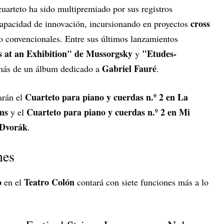
 cuarteto ha sido multipremiado por sus registros
cross
capacidad de innovación, incursionando en proyectos
o convencionales. Entre sus últimos lanzamientos
s at an Exhibition" de Mussorgsky
"Etudes-
y
Gabriel Fauré
más de un álbum dedicado a
.
Cuarteto para piano y cuerdas n.º 2 en La
arán el
ms
Cuarteto para piano y cuerdas n.º 2 en Mi
y el
 Dvorák
.
nes
o
Teatro Colón
en el
contará con siete funciones más a lo