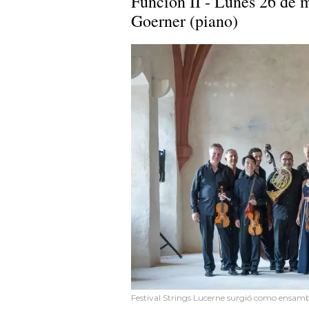
Función II - Lunes 26 de 
Goerner (piano)
Festival Strings Lucerne surgió como ensambl