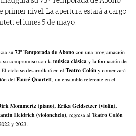
 inaugura su 73ª Temporada de Abono
primer nivel. La apertura estará a cargo
rtett el lunes 5 de mayo.
73ª Temporada de Abono
icia su
con una programación
música clásica
ma su compromiso con la
y la formación de
Teatro Colón
El ciclo se desarrollará en el
y comenzará
Fauré Quartett
ción del
, un ensamble referente en el
Dirk Mommertz (piano), Erika Geldsetzer (violín),
antin Heidrich (violonchelo)
Teatro Colón
, regresa al
 2022 y 2023.