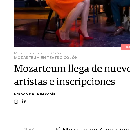
LIF
Mozarteum en Teatro Colón
MOZARTEUM EN TEATRO COLÓN
Mozarteum llega de nuevo 
artistas e inscripciones
Franco Della Vecchia
SHARE