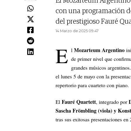
El Mozarteum Argentino
con una programación de 
del prestigioso Fauré Qua
14 Marzo de 2025 09.47
E
Mozarteum Argentino
l
in
de primer nivel que confir
grandes músicos argentinos. 
el lunes 5 de mayo con la presenta
repertorio para cuarteto con piano.
Fauré Quartett
El
, integrado por
Sascha Frömbling (viola) y Konst
tras sus exitosas presentaciones en