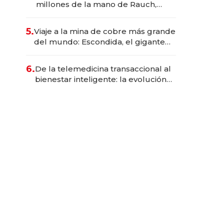
millones de la mano de Rauch,
Englebienne y Woloski
5.
Viaje a la mina de cobre más grande
del mundo: Escondida, el gigante
chileno que exporta US$ 14.000
millones anuales
6.
De la telemedicina transaccional al
bienestar inteligente: la evolución
de doc24 para transformar a las
organizaciones