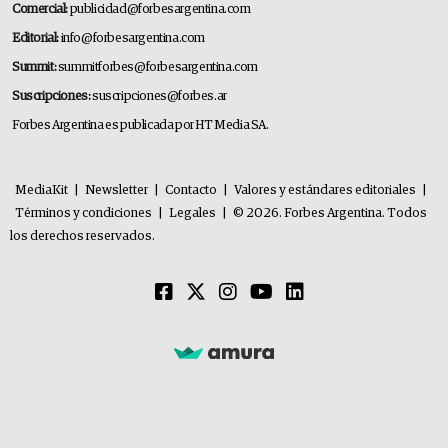
Comercial:
publicidad@forbesargentina.com
Editorial:
info@forbesargentina.com
Summit:
summitforbes@forbesargentina.com
Suscripciones:
suscripciones@forbes.ar
Forbes Argentina es publicada por HT Media SA.
MediaKit
|
Newsletter
|
Contacto
|
Valores y estándares editoriales
|
Términos y condiciones
|
Legales
|
© 2026. Forbes Argentina. Todos
los derechos reservados.