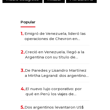
Popular
1.
Emigró de Venezuela, lideró las
operaciones de Chevron en
EE.UU. y hoy es la única mujer
CEO en Vaca Muerta
2.
Creció en Venezuela, llegó a la
Argentina con su título de
abogado y construyó un imperio
gastronómico que revoluciona
3.
De Paredes y Lisandro Martínez
las marcas "fast premium"
a Mirtha Legrand: dos argentinos
impulsan el negocio del wellness
deportivo y el cuidado corporal
4.
El nuevo lujo corporativo: por
qué en Perú los viajes de
negocios dejan de ser reuniones
para convertirse en experiencias
5.
Dos argentinos levantaron US$
transformadoras