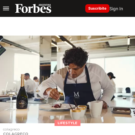
Sign In
Suscribite
LIFESTYLE
colagreco
COLAGRECO