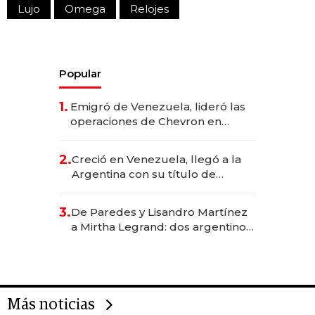
Lujo
Omega
Relojes
Popular
1.
Emigró de Venezuela, lideró las
operaciones de Chevron en
EE.UU. y hoy es la única mujer
CEO en Vaca Muerta
2.
Creció en Venezuela, llegó a la
Argentina con su título de
abogado y construyó un imperio
gastronómico que revoluciona
3.
De Paredes y Lisandro Martínez
las marcas "fast premium"
a Mirtha Legrand: dos argentinos
impulsan el negocio del wellness
deportivo y el cuidado corporal
Más noticias