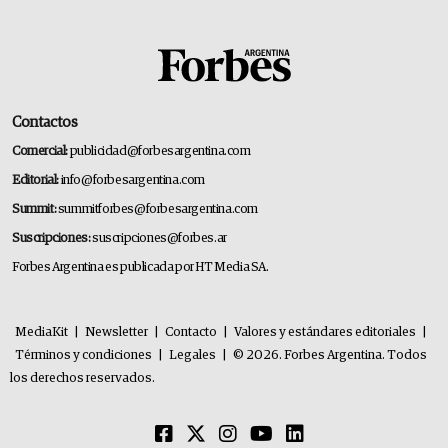
Contactos
Comercial:
publicidad@forbesargentina.com
Editorial:
info@forbesargentina.com
Summit:
summitforbes@forbesargentina.com
Suscripciones:
suscripciones@forbes.ar
Forbes Argentina es publicada por HT Media SA.
MediaKit
|
Newsletter
|
Contacto
|
Valores y estándares editoriales
|
Términos y condiciones
|
Legales
|
© 2026. Forbes Argentina. Todos
los derechos reservados.