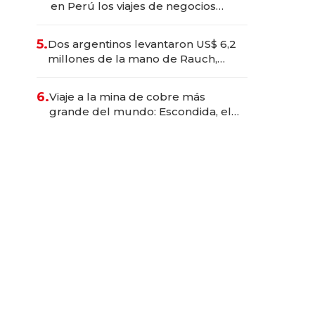
en Perú los viajes de negocios
dejan de ser reuniones para
convertirse en experiencias
5.
Dos argentinos levantaron US$ 6,2
transformadoras
millones de la mano de Rauch,
Englebienne y Woloski
6.
Viaje a la mina de cobre más
grande del mundo: Escondida, el
gigante chileno que exporta US$
14.000 millones anuales