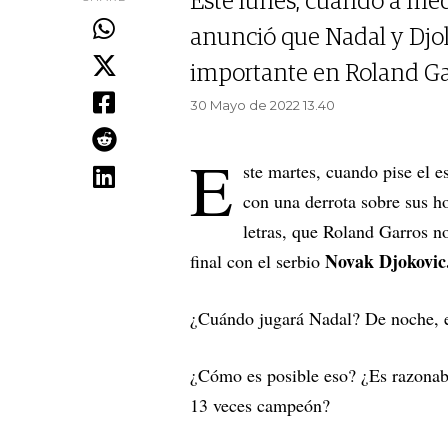
Este lunes, cuando a med
anunció que Nadal y Djok
importante en Roland Ga
30 Mayo de 2022 13.40
E
ste martes, cuando pise el e
con una derrota sobre sus h
letras, que Roland Garros n
Novak Djokovic
final con el serbio
¿Cuándo jugará Nadal? De noche, en
¿Cómo es posible eso? ¿Es razonabl
13 veces campeón?