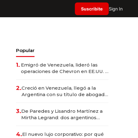
Suscribite
Sign In
Popular
1.
Emigró de Venezuela, lideró las
operaciones de Chevron en EE.UU. y
hoy es la única mujer CEO en Vaca
Muerta
2.
Creció en Venezuela, llegó a la
Argentina con su título de abogado
y construyó un imperio
gastronómico que revoluciona las
3.
De Paredes y Lisandro Martínez a
marcas "fast premium"
Mirtha Legrand: dos argentinos
impulsan el negocio del wellness
deportivo y el cuidado corporal
4.
El nuevo lujo corporativo: por qué