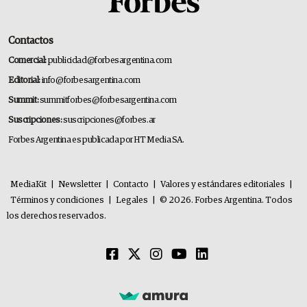
Contactos
Comercial:
publicidad@forbesargentina.com
Editorial:
info@forbesargentina.com
Summit:
summitforbes@forbesargentina.com
Suscripciones:
suscripciones@forbes.ar
Forbes Argentina es publicada por HT Media SA.
MediaKit
|
Newsletter
|
Contacto
|
Valores y estándares editoriales
|
Términos y condiciones
|
Legales
|
© 2026. Forbes Argentina. Todos
los derechos reservados.