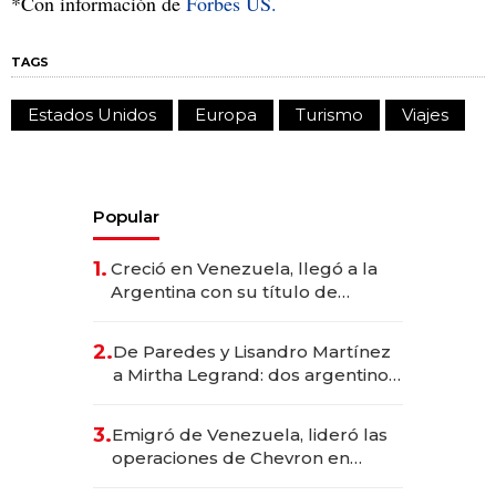
*Con información de
Forbes US.
TAGS
Estados Unidos
Europa
Turismo
Viajes
Popular
1.
Creció en Venezuela, llegó a la
Argentina con su título de
abogado y construyó un imperio
gastronómico que revoluciona
2.
De Paredes y Lisandro Martínez
las marcas "fast premium"
a Mirtha Legrand: dos argentinos
impulsan el negocio del wellness
deportivo y el cuidado corporal
3.
Emigró de Venezuela, lideró las
operaciones de Chevron en
EE.UU. y hoy es la única mujer