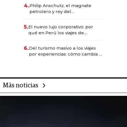
CEO en Vaca Muerta
4.
Philip Anschutz, el magnate
petrolero y rey del
entretenimiento que va por la
licitación de Tecnópolis junto a
5.
El nuevo lujo corporativo: por
Fénix
qué en Perú los viajes de
negocios dejan de ser reuniones
para convertirse en experiencias
6.
Del turismo masivo a los viajes
transformadoras
por experiencias: cómo cambia el
negocio de la asistencia al viajero
Más noticias