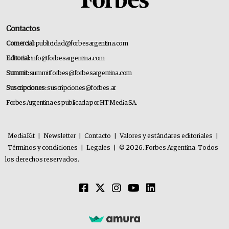
Contactos
Comercial:
publicidad@forbesargentina.com
Editorial:
info@forbesargentina.com
Summit:
summitforbes@forbesargentina.com
Suscripciones:
suscripciones@forbes.ar
Forbes Argentina es publicada por HT Media SA.
MediaKit
|
Newsletter
|
Contacto
|
Valores y estándares editoriales
|
Términos y condiciones
|
Legales
|
© 2026. Forbes Argentina. Todos
los derechos reservados.