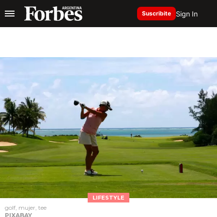
Sign In
Suscribite
LIFESTYLE
golf, mujer, tee
PIXABAY