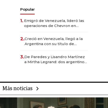
Popular
1.
Emigró de Venezuela, lideró las
operaciones de Chevron en
EE.UU. y hoy es la única mujer
CEO en Vaca Muerta
2.
Creció en Venezuela, llegó a la
Argentina con su título de
abogado y construyó un imperio
gastronómico que revoluciona
3.
De Paredes y Lisandro Martínez
las marcas "fast premium"
a Mirtha Legrand: dos argentinos
impulsan el negocio del wellness
deportivo y el cuidado corporal
Más noticias