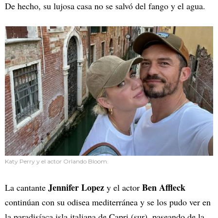
De hecho, su lujosa casa no se salvó del fango y el agua.
Katy Perry y el actor Orlando Bloom.
Jennifer Lopez
Ben Affleck
La cantante
y el actor
continúan con su odisea mediterránea y se los pudo ver en
la paradisíaca isla italiana de Capri (sur), paseando de la