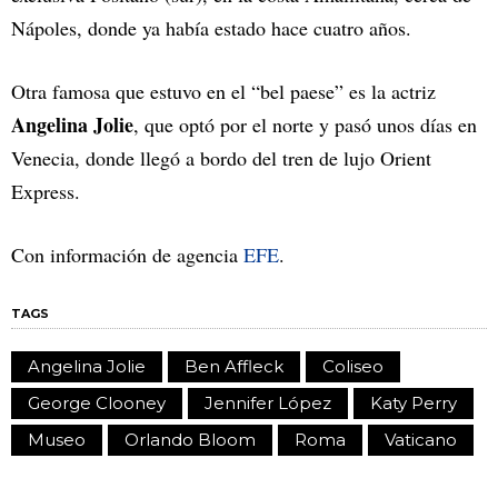
Nápoles, donde ya había estado hace cuatro años.
Otra famosa que estuvo en el “bel paese” es la actriz
Angelina Jolie
, que optó por el norte y pasó unos días en
Venecia, donde llegó a bordo del tren de lujo Orient
Express.
Con información de agencia
EFE
.
TAGS
Angelina Jolie
Ben Affleck
Coliseo
George Clooney
Jennifer López
Katy Perry
Museo
Orlando Bloom
Roma
Vaticano