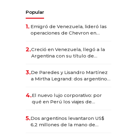
Popular
1.
Emigró de Venezuela, lideró las
operaciones de Chevron en
EE.UU. y hoy es la única mujer
CEO en Vaca Muerta
2.
Creció en Venezuela, llegó a la
Argentina con su título de
abogado y construyó un imperio
gastronómico que revoluciona
3.
De Paredes y Lisandro Martínez
las marcas "fast premium"
a Mirtha Legrand: dos argentinos
impulsan el negocio del wellness
deportivo y el cuidado corporal
4.
El nuevo lujo corporativo: por
qué en Perú los viajes de
negocios dejan de ser reuniones
para convertirse en experiencias
5.
Dos argentinos levantaron US$
transformadoras
6,2 millones de la mano de
Rauch, Englebienne y Woloski