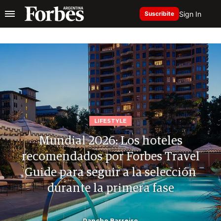
Sign In
Suscribite
LIFESTYLE
Mundial 2026: Los hoteles
recomendados por Forbes Travel
Guide para seguir a la selección
durante la primera fase
Pancho Barreiro