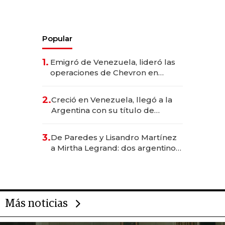
Popular
1.
Emigró de Venezuela, lideró las
operaciones de Chevron en
EE.UU. y hoy es la única mujer
CEO en Vaca Muerta
2.
Creció en Venezuela, llegó a la
Argentina con su título de
abogado y construyó un imperio
gastronómico que revoluciona
3.
De Paredes y Lisandro Martínez
las marcas "fast premium"
a Mirtha Legrand: dos argentinos
impulsan el negocio del wellness
deportivo y el cuidado corporal
Más noticias