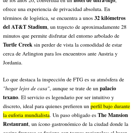
hotel de ultra-lujo
de los años 20, convertida en un
,
ofrece una experiencia de privacidad absoluta. En
32 kilómetros
términos de logística, se encuentra a unos
del AT&T Stadium
, un trayecto de aproximadamente 28
minutos que permite disfrutar del entorno arbolado de
Turtle Creek
sin perder de vista la comodidad de estar
cerca de Arlington para los encuentros ante Austria y
Jordania.
Lo que destaca la inspección de FTG es su atmósfera de
palacio
"hogar lejos de casa"
, aunque se trate de un
texano
. El servicio es legendario por ser intuitivo y
discreto, ideal para quienes prefieren un
perfil bajo durante
The Mansion
la euforia mundialista
. Un paso obligado es
Restaurant
, un ícono gastronómico de la ciudad donde la
cocina francesa se fusiona con toques regionales; el lugar