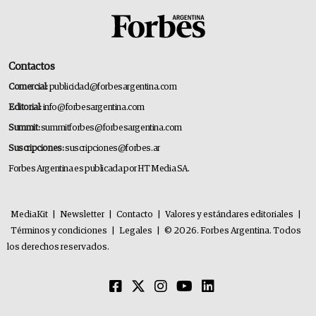
Contactos
Comercial:
publicidad@forbesargentina.com
Editorial:
info@forbesargentina.com
Summit:
summitforbes@forbesargentina.com
Suscripciones:
suscripciones@forbes.ar
Forbes Argentina es publicada por HT Media SA.
MediaKit
|
Newsletter
|
Contacto
|
Valores y estándares editoriales
|
Términos y condiciones
|
Legales
|
© 2026. Forbes Argentina. Todos
los derechos reservados.