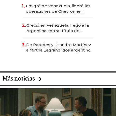
1.
Emigró de Venezuela, lideró las
operaciones de Chevron en
EE.UU. y hoy es la única mujer
CEO en Vaca Muerta
2.
Creció en Venezuela, llegó a la
Argentina con su título de
abogado y construyó un imperio
gastronómico que revoluciona
3.
De Paredes y Lisandro Martínez
las marcas "fast premium"
a Mirtha Legrand: dos argentinos
impulsan el negocio del wellness
deportivo y el cuidado corporal
Más noticias