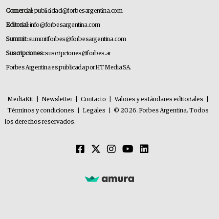
Comercial:
publicidad@forbesargentina.com
Editorial:
info@forbesargentina.com
Summit:
summitforbes@forbesargentina.com
Suscripciones:
suscripciones@forbes.ar
Forbes Argentina es publicada por HT Media SA.
MediaKit
|
Newsletter
|
Contacto
|
Valores y estándares editoriales
|
Términos y condiciones
|
Legales
|
© 2026. Forbes Argentina. Todos
los derechos reservados.