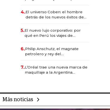
aprender para trabajar con IA
4.
El universo Coben: el hombre
detrás de los nuevos éxitos de
Netflix
5.
El nuevo lujo corporativo: por
qué en Perú los viajes de
negocios dejan de ser reuniones
para convertirse en experiencias
6.
Philip Anschutz, el magnate
transformadoras
petrolero y rey del
entretenimiento que va por la
licitación de Tecnópolis junto a
7.
L’Oréal trae una nueva marca de
Fénix
maquillaje a la Argentina
después de 8 años: la estrategia
para conquistar a la Generación Z
Más noticias