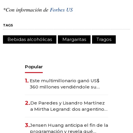
*Con información de
Forbes US
TAGS
Bebidas alcohólicas
Margaritas
Tragos
Popular
1.
Este multimillonario ganó US$
360 millones vendiéndole su
empresa de psicodélicos a Eli
Lilly
2.
De Paredes y Lisandro Martínez
a Mirtha Legrand: dos argentinos
impulsan el negocio del wellness
deportivo y el cuidado corporal
3.
Jensen Huang anticipa el fin de la
programación y revela qué