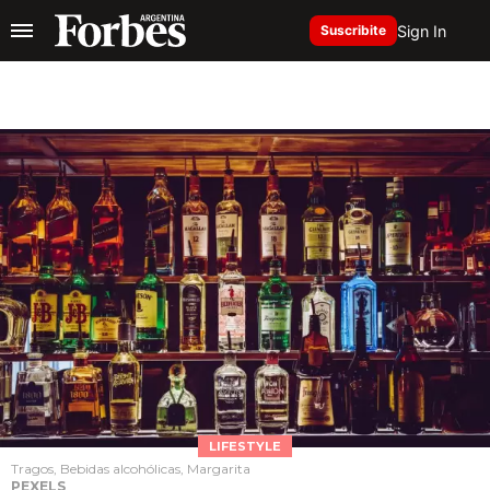
Sign In
Suscribite
LIFESTYLE
Tragos, Bebidas alcohólicas, Margarita
PEXELS