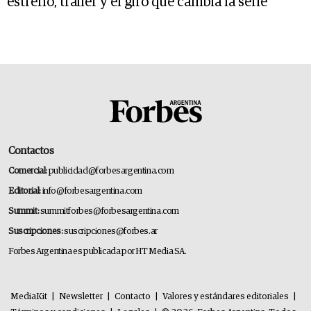
estreno, trailer y el giro que cambia la serie
Contactos
Comercial:
publicidad@forbesargentina.com
Editorial:
info@forbesargentina.com
Summit:
summitforbes@forbesargentina.com
Suscripciones:
suscripciones@forbes.ar
Forbes Argentina es publicada por HT Media SA.
MediaKit
|
Newsletter
|
Contacto
|
Valores y estándares editoriales
|