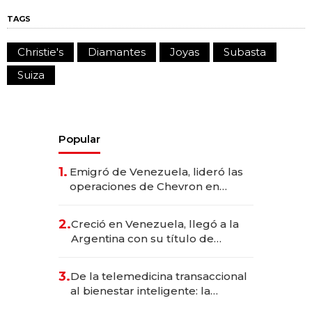
TAGS
Christie's
Diamantes
Joyas
Subasta
Suiza
Popular
1.
Emigró de Venezuela, lideró las
operaciones de Chevron en
EE.UU. y hoy es la única mujer
CEO en Vaca Muerta
2.
Creció en Venezuela, llegó a la
Argentina con su título de
abogado y construyó un imperio
gastronómico que revoluciona
3.
De la telemedicina transaccional
las marcas "fast premium"
al bienestar inteligente: la
evolución de doc24 para