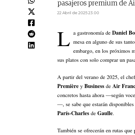
pasajeros premium de Ai
22 Abril de 2025 23.00
L
Daniel B
a gastronomía de
mesa en alguno de sus tantos
embargo, en los próximos me
sus platos con solo comprar un pasa
A partir del verano de 2025, el che
Première
Business
Air Fran
y
de
concretos hasta ahora —según voce
—, se sabe que estarán disponibles
París-Charles
Gaulle
de
.
También se ofrecerán en rutas que 