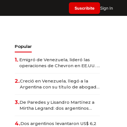
Suscribite
Sign In
Popular
1.
Emigró de Venezuela, lideró las
operaciones de Chevron en EE.UU. y
hoy es la única mujer CEO en Vaca
Muerta
2.
Creció en Venezuela, llegó a la
Argentina con su título de abogado
y construyó un imperio
gastronómico que revoluciona las
3.
De Paredes y Lisandro Martínez a
marcas "fast premium"
Mirtha Legrand: dos argentinos
impulsan el negocio del wellness
deportivo y el cuidado corporal
4.
Dos argentinos levantaron US$ 6,2