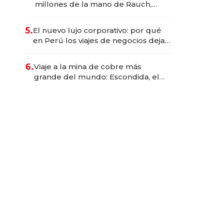
millones de la mano de Rauch,
Englebienne y Woloski
5.
El nuevo lujo corporativo: por qué
en Perú los viajes de negocios dejan
de ser reuniones para convertirse
en experiencias transformadoras
6.
Viaje a la mina de cobre más
grande del mundo: Escondida, el
gigante chileno que exporta US$
14.000 millones anuales