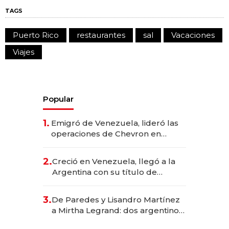
TAGS
Puerto Rico
restaurantes
sal
Vacaciones
Viajes
Popular
1.
Emigró de Venezuela, lideró las
operaciones de Chevron en
EE.UU. y hoy es la única mujer
CEO en Vaca Muerta
2.
Creció en Venezuela, llegó a la
Argentina con su título de
abogado y construyó un imperio
gastronómico que revoluciona
3.
De Paredes y Lisandro Martínez
las marcas "fast premium"
a Mirtha Legrand: dos argentinos
impulsan el negocio del wellness