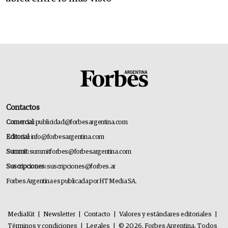
Contactos
Comercial:
publicidad@forbesargentina.com
Editorial:
info@forbesargentina.com
Summit:
summitforbes@forbesargentina.com
Suscripciones:
suscripciones@forbes.ar
Forbes Argentina es publicada por HT Media SA.
MediaKit
|
Newsletter
|
Contacto
|
Valores y estándares editoriales
|
Términos y condiciones
|
Legales
|
© 2026. Forbes Argentina. Todos