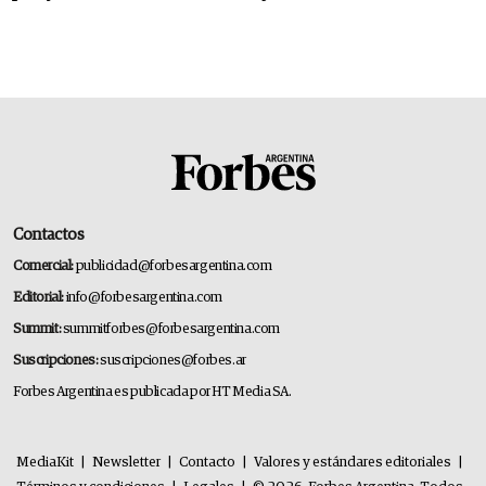
Contactos
Comercial:
publicidad@forbesargentina.com
Editorial:
info@forbesargentina.com
Summit:
summitforbes@forbesargentina.com
Suscripciones:
suscripciones@forbes.ar
Forbes Argentina es publicada por HT Media SA.
MediaKit
|
Newsletter
|
Contacto
|
Valores y estándares editoriales
|