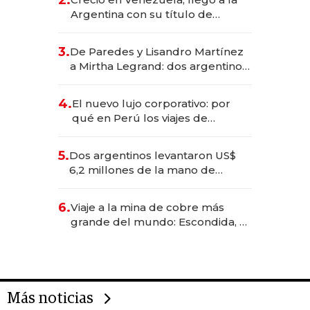
Argentina con su título de
abogado y construyó un imperio
gastronómico que revoluciona
3.
De Paredes y Lisandro Martínez
las marcas "fast premium"
a Mirtha Legrand: dos argentinos
impulsan el negocio del wellness
deportivo y el cuidado corporal
4.
El nuevo lujo corporativo: por
qué en Perú los viajes de
negocios dejan de ser reuniones
para convertirse en experiencias
5.
Dos argentinos levantaron US$
transformadoras
6,2 millones de la mano de
Rauch, Englebienne y Woloski
6.
Viaje a la mina de cobre más
grande del mundo: Escondida, el
gigante chileno que exporta US$
14.000 millones anuales
Más noticias