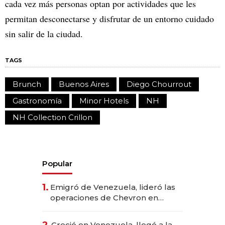
cada vez más personas optan por actividades que les
permitan desconectarse y disfrutar de un entorno cuidado
sin salir de la ciudad.
TAGS
Brunch
Buenos Aires
Diego Chourrout
Gastronomía
Minor Hotels
NH
NH Collection Crillon
Popular
1.
Emigró de Venezuela, lideró las
operaciones de Chevron en
EE.UU. y hoy es la única mujer
CEO en Vaca Muerta
2.
Creció en Venezuela, llegó a la