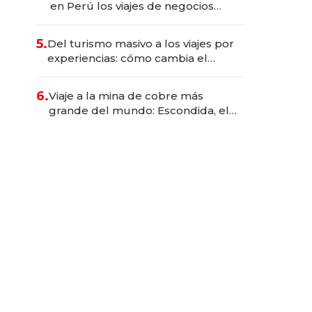
en Perú los viajes de negocios
dejan de ser reuniones para
convertirse en experiencias
5.
Del turismo masivo a los viajes por
transformadoras
experiencias: cómo cambia el
negocio de la asistencia al viajero
6.
Viaje a la mina de cobre más
grande del mundo: Escondida, el
gigante chileno que exporta US$
14.000 millones anuales