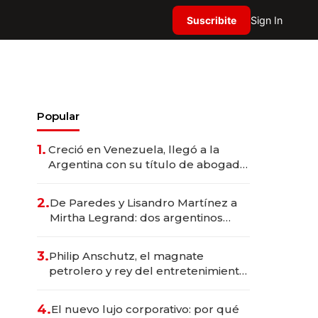
Suscribite
Sign In
Popular
1.
Creció en Venezuela, llegó a la
Argentina con su título de abogado
y construyó un imperio
gastronómico que revoluciona las
2.
De Paredes y Lisandro Martínez a
marcas "fast premium"
Mirtha Legrand: dos argentinos
impulsan el negocio del wellness
deportivo y el cuidado corporal
3.
Philip Anschutz, el magnate
petrolero y rey del entretenimiento
que va por la licitación de
Tecnópolis junto a Fénix
4.
El nuevo lujo corporativo: por qué