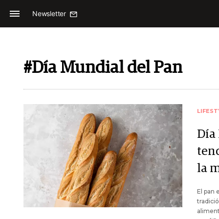
Newsletter
#Día Mundial del Pan
LIFEST
Día
ten
la 
El pan 
tradici
aliment