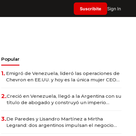
Suscribite
Sign In
Popular
1.
Emigró de Venezuela, lideró las operaciones de
Chevron en EE.UU. y hoy es la única mujer CEO
en Vaca Muerta
2.
Creció en Venezuela, llegó a la Argentina con su
título de abogado y construyó un imperio
gastronómico que revoluciona las marcas "fast
premium"
3.
De Paredes y Lisandro Martínez a Mirtha
Legrand: dos argentinos impulsan el negocio
del wellness deportivo y el cuidado corporal