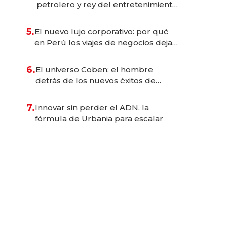
petrolero y rey del entretenimiento
que va por la licitación de
Tecnópolis junto a Fénix
5.
El nuevo lujo corporativo: por qué
en Perú los viajes de negocios dejan
de ser reuniones para convertirse
en experiencias transformadoras
6.
El universo Coben: el hombre
detrás de los nuevos éxitos de
Netflix
7.
Innovar sin perder el ADN, la
fórmula de Urbania para escalar