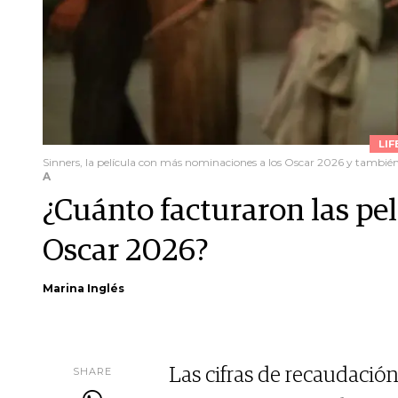
LIF
Sinners, la película con más nominaciones a los Oscar 2026 y también 
A
¿Cuánto facturaron las pe
Oscar 2026?
Marina Inglés
SHARE
Las cifras de recaudación