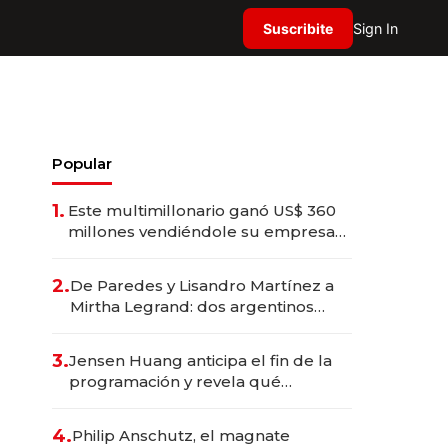
Suscribite
Sign In
Popular
1.
Este multimillonario ganó US$ 360
millones vendiéndole su empresa
de psicodélicos a Eli Lilly
2.
De Paredes y Lisandro Martínez a
Mirtha Legrand: dos argentinos
impulsan el negocio del wellness
deportivo y el cuidado corporal
3.
Jensen Huang anticipa el fin de la
programación y revela qué
aprender para trabajar con IA
4.
Philip Anschutz, el magnate