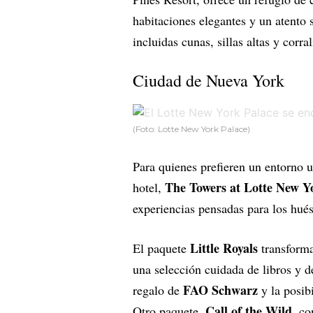
habitaciones elegantes y un atento
incluidas cunas, sillas altas y corral
Ciudad de Nueva York
(Foto: Lotte New York Palace)
Para quienes prefieren un entorno 
The Towers at Lotte New Y
hotel,
experiencias pensadas para los hué
Little Royals
El paquete
transforma
una selección cuidada de libros y d
FAO Schwarz
regalo de
y la posib
Call of the Wild
Otro paquete,
, co