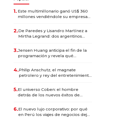
1.
Este multimillonario ganó US$ 360
millones vendiéndole su empresa
de psicodélicos a Eli Lilly
2.
De Paredes y Lisandro Martínez a
Mirtha Legrand: dos argentinos
impulsan el negocio del wellness
deportivo y el cuidado corporal
3.
Jensen Huang anticipa el fin de la
programación y revela qué
aprender para trabajar con IA
4.
Philip Anschutz, el magnate
petrolero y rey del entretenimiento
que va por la licitación de
Tecnópolis junto a Fénix
5.
El universo Coben: el hombre
detrás de los nuevos éxitos de
Netflix
6.
El nuevo lujo corporativo: por qué
en Perú los viajes de negocios dejan