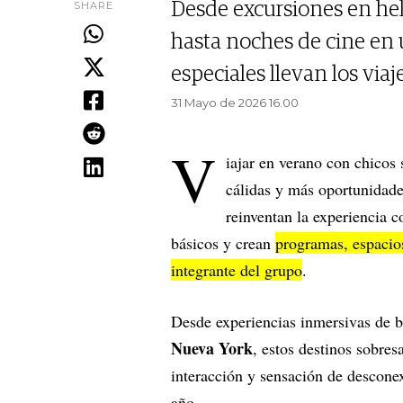
SHARE
Desde excursiones en he
hasta noches de cine en 
especiales llevan los viaj
31 Mayo de 2026 16.00
V
iajar en verano con chicos
cálidas y más oportunidades
reinventan la experiencia c
básicos y crean
programas, espacios
integrante del grupo
.
Desde experiencias inmersivas de b
Nueva York
, estos destinos sobres
interacción y sensación de descone
año.