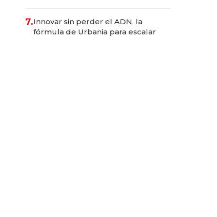
de ser reuniones para convertirse
en experiencias transformadoras
7.
Innovar sin perder el ADN, la
fórmula de Urbania para escalar