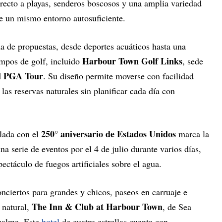
irecto a playas, senderos boscosos y una amplia variedad
 de un mismo entorno autosuficiente.
 de propuestas, desde deportes acuáticos hasta una
Harbour Town Golf Links
ampos de golf, incluido
, sede
l PGA Tour
. Su diseño permite moverse con facilidad
 las reservas naturales sin planificar cada día con
250° aniversario de Estados Unidos
lada con el
marca la
na serie de eventos por el 4 de julio durante varios días,
ectáculo de fuegos artificiales sobre el agua.
nciertos para grandes y chicos, paseos en carruaje e
The Inn & Club at Harbour Town
 natural,
, de Sea
 calma. Este
hotel
de cuatro estrellas cuenta con