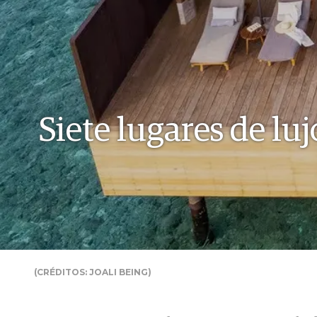
Siete lugares de luj
(CRÉDITOS: JOALI BEING)