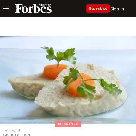
Sign In
Suscribite
LIFESTYLE
gefilte_fish
GEFILTE_FISH