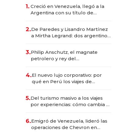
1.
Creció en Venezuela, llegó a la
Argentina con su título de
abogado y construyó un imperio
gastronómico que revoluciona
2.
De Paredes y Lisandro Martínez
las marcas "fast premium"
a Mirtha Legrand: dos argentinos
impulsan el negocio del wellness
deportivo y el cuidado corporal
3.
Philip Anschutz, el magnate
petrolero y rey del
entretenimiento que va por la
licitación de Tecnópolis junto a
4.
El nuevo lujo corporativo: por
Fénix
qué en Perú los viajes de
negocios dejan de ser reuniones
para convertirse en experiencias
5.
Del turismo masivo a los viajes
transformadoras
por experiencias: cómo cambia el
negocio de la asistencia al viajero
6.
Emigró de Venezuela, lideró las
operaciones de Chevron en
EE.UU. y hoy es la única mujer