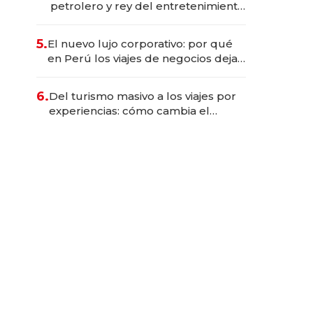
petrolero y rey del entretenimiento
que va por la licitación de
Tecnópolis junto a Fénix
5.
El nuevo lujo corporativo: por qué
en Perú los viajes de negocios dejan
de ser reuniones para convertirse
en experiencias transformadoras
6.
Del turismo masivo a los viajes por
experiencias: cómo cambia el
negocio de la asistencia al viajero