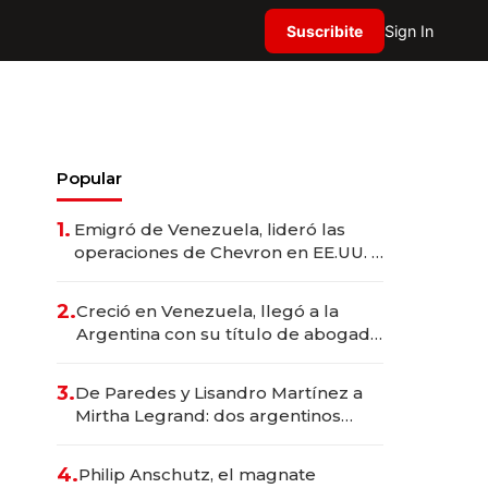
Suscribite
Sign In
Popular
1.
Emigró de Venezuela, lideró las
operaciones de Chevron en EE.UU. y
hoy es la única mujer CEO en Vaca
Muerta
2.
Creció en Venezuela, llegó a la
Argentina con su título de abogado
y construyó un imperio
gastronómico que revoluciona las
3.
De Paredes y Lisandro Martínez a
marcas "fast premium"
Mirtha Legrand: dos argentinos
impulsan el negocio del wellness
deportivo y el cuidado corporal
4.
Philip Anschutz, el magnate