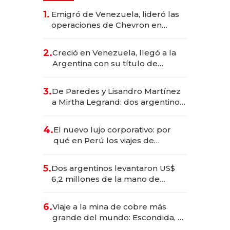
1.
Emigró de Venezuela, lideró las
operaciones de Chevron en
EE.UU. y hoy es la única mujer
CEO en Vaca Muerta
2.
Creció en Venezuela, llegó a la
Argentina con su título de
abogado y construyó un imperio
gastronómico que revoluciona
3.
De Paredes y Lisandro Martínez
las marcas "fast premium"
a Mirtha Legrand: dos argentinos
impulsan el negocio del wellness
deportivo y el cuidado corporal
4.
El nuevo lujo corporativo: por
qué en Perú los viajes de
negocios dejan de ser reuniones
para convertirse en experiencias
5.
Dos argentinos levantaron US$
transformadoras
6,2 millones de la mano de
Rauch, Englebienne y Woloski
6.
Viaje a la mina de cobre más
grande del mundo: Escondida, el
gigante chileno que exporta US$