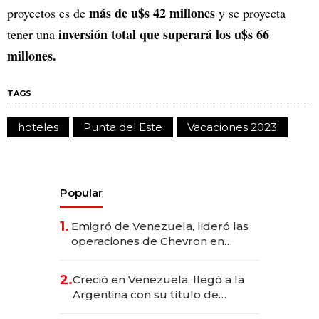
más de u$s 42 millones
proyectos es de
y se proyecta
inversión total que superará los u$s 66
tener una
millones.
TAGS
hoteles
Punta del Este
Vacaciones 2023
Popular
1.
Emigró de Venezuela, lideró las
operaciones de Chevron en
EE.UU. y hoy es la única mujer
CEO en Vaca Muerta
2.
Creció en Venezuela, llegó a la
Argentina con su título de
abogado y construyó un imperio