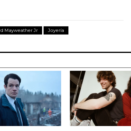
yd Mayweather Jr
Joyería