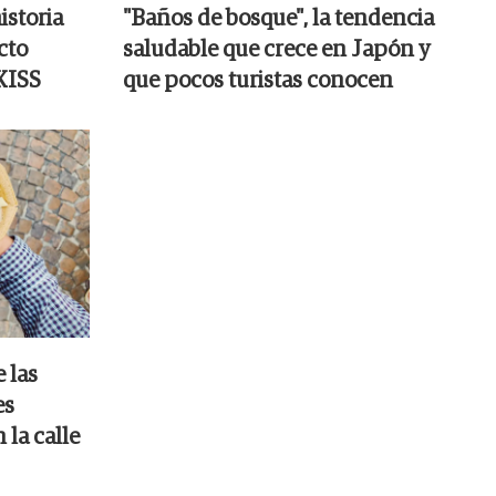
istoria
"Baños de bosque", la tendencia
cto
saludable que crece en Japón y
 KISS
que pocos turistas conocen
 las
es
la calle