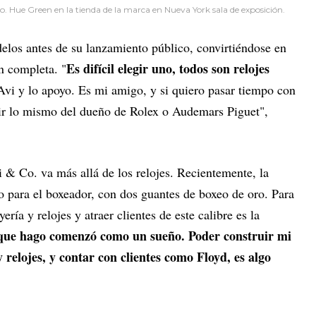
. Hue Green en la tienda de la marca en Nueva York sala de exposición.
los antes de su lanzamiento público, convirtiéndose en
Es difícil elegir uno, todos son relojes
ón completa. "
Avi y lo apoyo. Es mi amigo, y si quiero pasar tiempo con
cir lo mismo del dueño de Rolex o Audemars Piguet",
 & Co. va más allá de los relojes. Recientemente, la
o para el boxeador, con dos guantes de boxeo de oro. Para
ría y relojes y atraer clientes de este calibre es la
que hago comenzó como un sueño. Poder construir mi
 relojes, y contar con clientes como Floyd, es algo