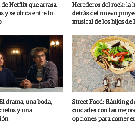
de Netflix que arrasa
Herederos del rock: la h
as y se ubica entre lo
detrás del nuevo proye
o
musical de los hijos de
 El drama, una boda,
Street Food: Ránking de
cretos y una
ciudades con las mejor
ión
opciones para comer en 