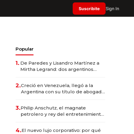
Suscribite
Sign In
Popular
1.
De Paredes y Lisandro Martínez a
Mirtha Legrand: dos argentinos
impulsan el negocio del wellness
deportivo y el cuidado corporal
2.
Creció en Venezuela, llegó a la
Argentina con su título de abogado
y construyó un imperio
gastronómico que revoluciona las
3.
Philip Anschutz, el magnate
marcas "fast premium"
petrolero y rey del entretenimiento
que va por la licitación de
Tecnópolis junto a Fénix
4.
El nuevo lujo corporativo: por qué