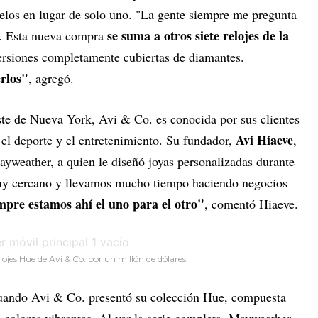
delos en lugar de solo uno. "La gente siempre me pregunta
se suma a otros siete relojes de la
ó. Esta nueva compra
ersiones completamente cubiertas de diamantes.
erlos"
, agregó.
te de Nueva York, Avi & Co. es conocida por sus clientes
Avi Hiaeve
 el deporte y el entretenimiento. Su fundador,
,
ayweather, a quien le diseñó joyas personalizadas durante
uy cercano y llevamos mucho tiempo haciendo negocios
mpre estamos ahí el uno para el otro"
, comentó Hiaeve.
ojes Hue de Avi & Co. por un millón de dólares.
 cuando Avi & Co. presentó su colección Hue, compuesta