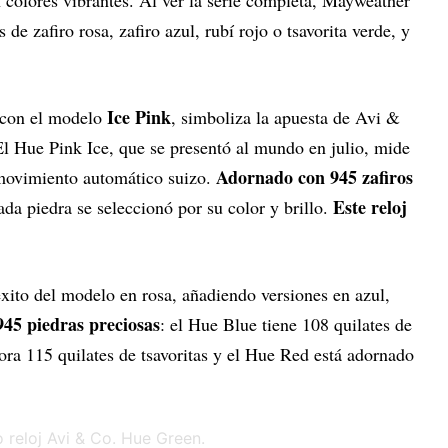
n colores vibrantes. Al ver la serie completa, Mayweather
de zafiro rosa, zafiro azul, rubí rojo o tsavorita verde, y
Ice Pink
e con el modelo
, simboliza la apuesta de Avi &
 El Hue Pink Ice, que se presentó al mundo en julio, mide
Adornado con 945 zafiros
movimiento automático suizo.
Este reloj
cada piedra se seleccionó por su color y brillo.
éxito del modelo en rosa, añadiendo versiones en azul,
945 piedras preciosas
: el Hue Blue tiene 108 quilates de
ora 115 quilates de tsavoritas y el Hue Red está adornado