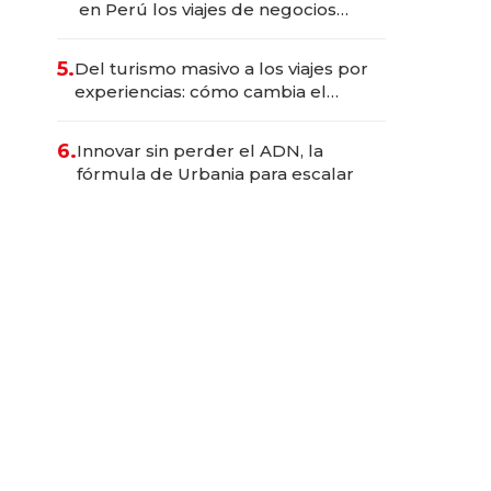
en Perú los viajes de negocios
dejan de ser reuniones para
convertirse en experiencias
5.
Del turismo masivo a los viajes por
transformadoras
experiencias: cómo cambia el
negocio de la asistencia al viajero
6.
Innovar sin perder el ADN, la
fórmula de Urbania para escalar