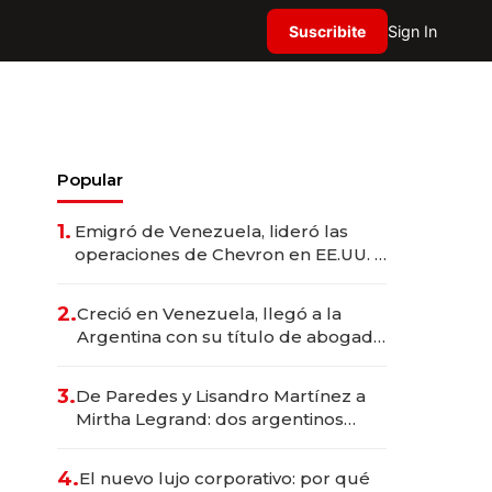
Suscribite
Sign In
Popular
1.
Emigró de Venezuela, lideró las
operaciones de Chevron en EE.UU. y
hoy es la única mujer CEO en Vaca
Muerta
2.
Creció en Venezuela, llegó a la
Argentina con su título de abogado
y construyó un imperio
gastronómico que revoluciona las
3.
De Paredes y Lisandro Martínez a
marcas "fast premium"
Mirtha Legrand: dos argentinos
impulsan el negocio del wellness
deportivo y el cuidado corporal
4.
El nuevo lujo corporativo: por qué