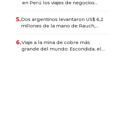
en Perú los viajes de negocios
dejan de ser reuniones para
convertirse en experiencias
5.
Dos argentinos levantaron US$ 6,2
transformadoras
millones de la mano de Rauch,
Englebienne y Woloski
6.
Viaje a la mina de cobre más
grande del mundo: Escondida, el
gigante chileno que exporta US$
14.000 millones anuales