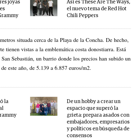
res joyas
Así es These Are The Ways,
des
el nuevo tema de Red Hot
 Grammy
Chili Peppers
 metros situada cerca de la Playa de la Concha. De hecho,
te tienen vistas a la emblemática costa donostiarra. Está
e San Sebastián, un barrio donde los precios han subido un
de este año, de 5.139 a 6.857 euros/m2.
ó la
De un hobby a crear un
al
espacio que superó la
 Grammy
grieta: prepara asados con
embajadores, empresarios
y políticos en búsqueda de
consensos